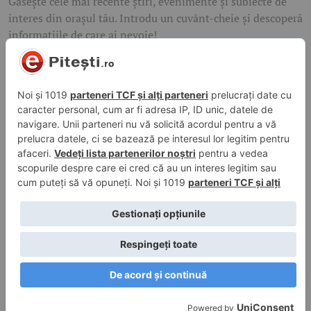
Găsește cele mai recente știri, evenimente și subiecte de
interes din orașul tău. Introdu un cuvânt-cheie și descoperă
informațiile de care ai nevoie!
Caută
© 2026 ePitesti.ro | Toate drepturile rezervate. | Site
administrat de
WebFixer.ro