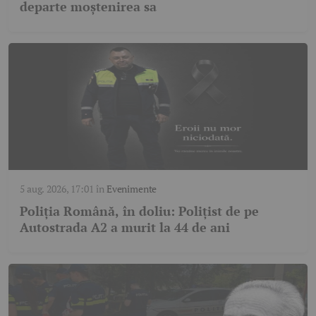
departe moștenirea sa
5 aug. 2026, 17:01
în
Evenimente
Poliția Română, în doliu: Polițist de pe
Autostrada A2 a murit la 44 de ani