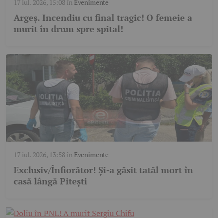
17 iul. 2026, 15:08
în
Evenimente
Argeș. Incendiu cu final tragic! O femeie a
murit în drum spre spital!
17 iul. 2026, 13:58
în
Evenimente
Exclusiv/Înfiorător! Și-a găsit tatăl mort în
casă lângă Pitești