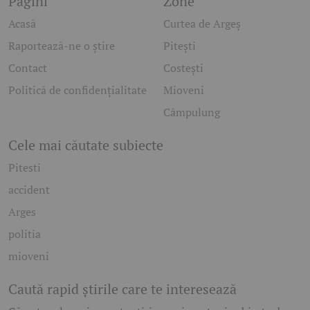
Pagini
Zone
Acasă
Curtea de Argeș
Raportează-ne o știre
Pitești
Contact
Costești
Politică de confidențialitate
Mioveni
Câmpulung
Cele mai căutate subiecte
Pitesti
accident
Arges
politia
mioveni
Caută rapid știrile care te interesează