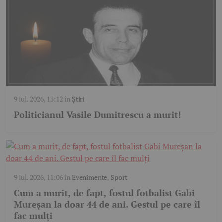
9 iul. 2026, 13:12
în
Știri
Politicianul Vasile Dumitrescu a murit!
9 iul. 2026, 11:06
în
Evenimente
,
Sport
Cum a murit, de fapt, fostul fotbalist Gabi
Mureșan la doar 44 de ani. Gestul pe care îl
fac mulți