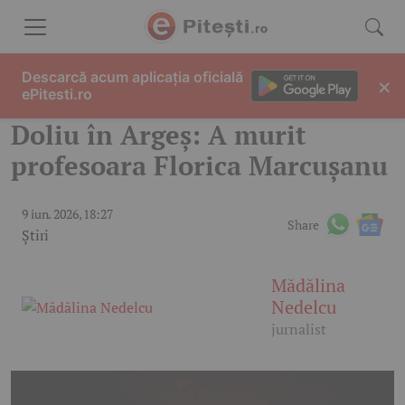
Skip to content
Descarcă acum aplicația oficială
×
ePitesti.ro
Doliu în Argeș: A murit
profesoara Florica Marcușanu
9 iun. 2026, 18:27
Share
Știri
Mădălina
Nedelcu
jurnalist