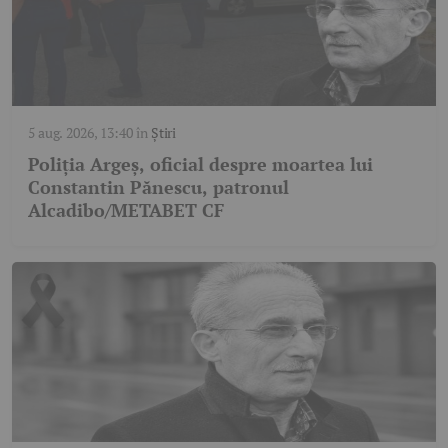
5 aug. 2026, 13:40
în
Știri
Poliția Argeș, oficial despre moartea lui
Constantin Pănescu, patronul
Alcadibo/METABET CF