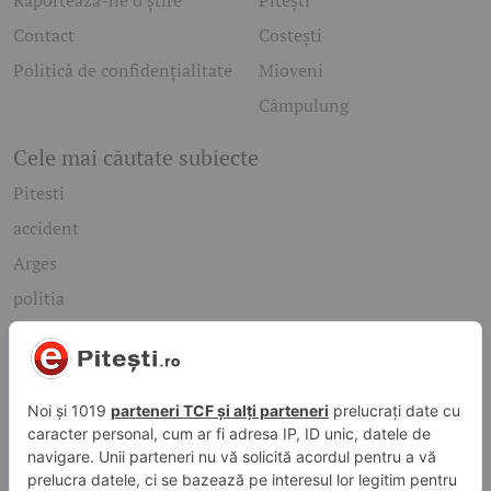
Contact
Costești
Politică de confidențialitate
Mioveni
Câmpulung
Cele mai căutate subiecte
Pitesti
accident
Arges
politia
mioveni
Caută rapid știrile care te interesează
Găsește cele mai recente știri, evenimente și subiecte de
interes din orașul tău. Introdu un cuvânt-cheie și descoperă
informațiile de care ai nevoie!