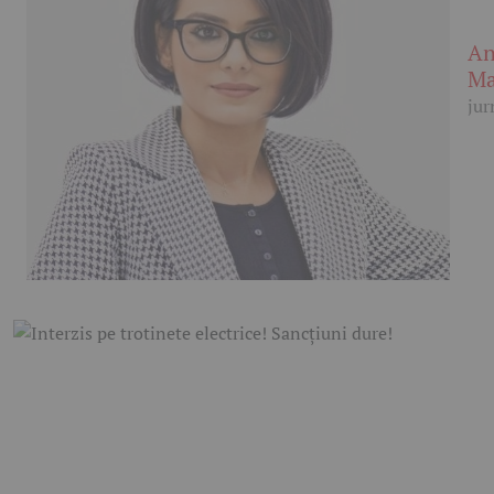
An
Ma
jur