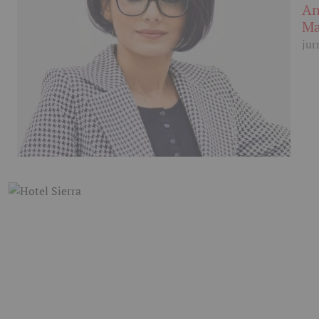
An
Ma
jur