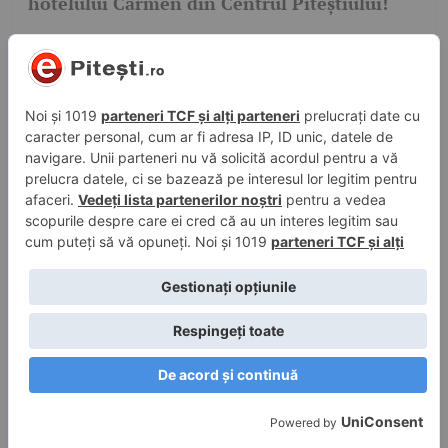
hotelului Carmen din Centrul Piteștiului!
28 iul. 2026, 20:12
în
Justiție
Pitești. Șofer mort de beat prins la volan