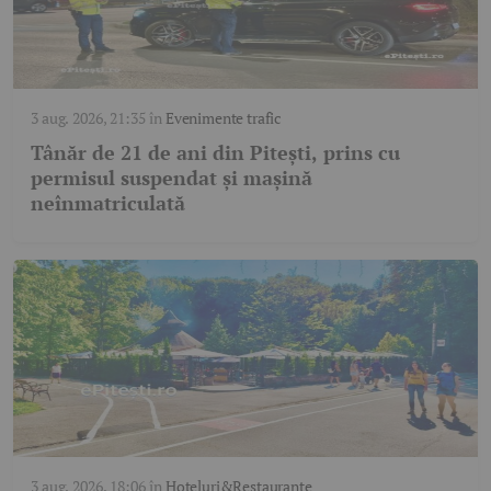
3 aug. 2026, 21:35
în
Evenimente trafic
Tânăr de 21 de ani din Pitești, prins cu
permisul suspendat și mașină
neînmatriculată
3 aug. 2026, 18:06
în
Hoteluri&Restaurante