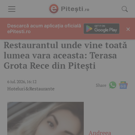
Skip to content
Descarcă acum aplicația oficială
×
ePitesti.ro
Restaurantul unde vine toată
lumea vara aceasta: Terasa
Grota Rece din Pitești
6 iul. 2026, 16:12
Share
Hoteluri&Restaurante
Andreea