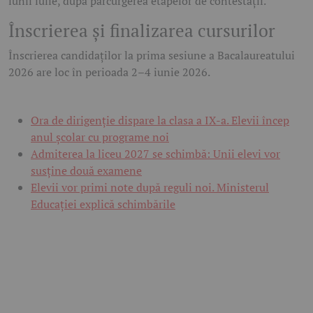
lunii iulie, după parcurgerea etapelor de contestații.
Înscrierea și finalizarea cursurilor
Înscrierea candidaților la prima sesiune a Bacalaureatului
2026 are loc în perioada 2–4 iunie 2026.
Ora de dirigenție dispare la clasa a IX-a. Elevii încep
anul școlar cu programe noi
Admiterea la liceu 2027 se schimbă: Unii elevi vor
susține două examene
Elevii vor primi note după reguli noi. Ministerul
Educației explică schimbările