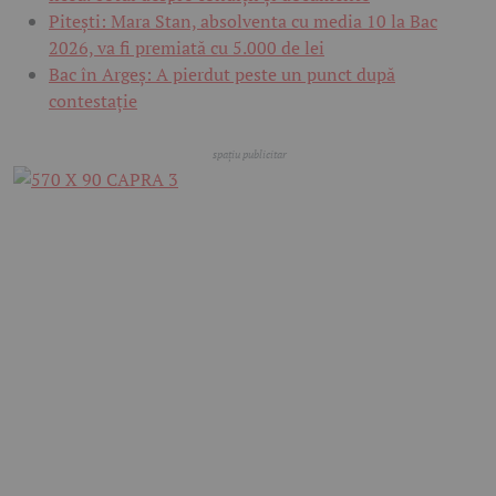
Pitești: Mara Stan, absolventa cu media 10 la Bac
2026, va fi premiată cu 5.000 de lei
Bac în Argeș: A pierdut peste un punct după
contestație