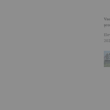
Vac
șco
Ele
202