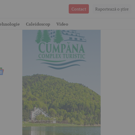
Contact
Raportează o ştire
ehnologie
Caleidoscop
Video