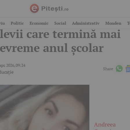
acanța de vară 2026:
viu
Politic
Economic
Social
Administrativ
Monden
T
levii care termină mai
evreme anul școlar
apr. 2026, 09:24
Share
ducație
Andreea