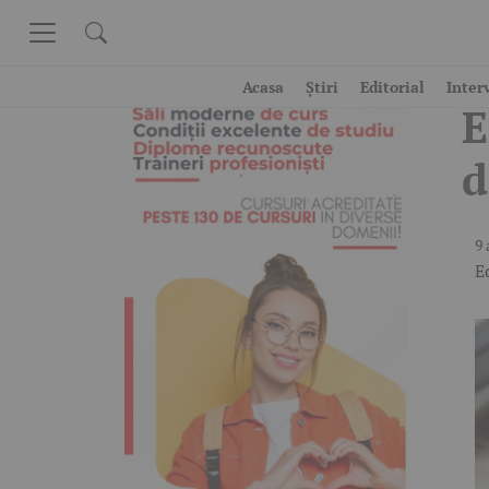
Skip to content
V
Acasa
Știri
Editorial
Inter
E
d
9 
E