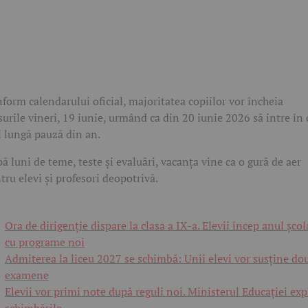
form calendarului oficial, majoritatea copiilor vor încheia
surile vineri, 19 iunie, urmând ca din 20 iunie 2026 să intre în 
 lungă pauză din an.
ă luni de teme, teste și evaluări, vacanța vine ca o gură de aer
tru elevi și profesori deopotrivă.
Ora de dirigenție dispare la clasa a IX-a. Elevii încep anul școl
cu programe noi
Admiterea la liceu 2027 se schimbă: Unii elevi vor susține do
examene
Elevii vor primi note după reguli noi. Ministerul Educației exp
schimbările