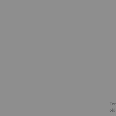
Eve
obi