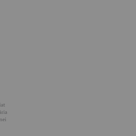
iat
ăria
nei