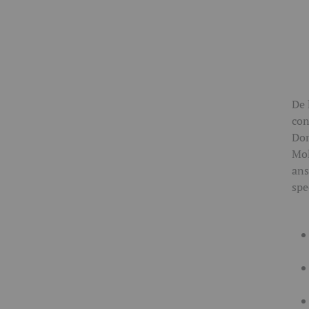
De 
con
Dor
Mol
ans
spe