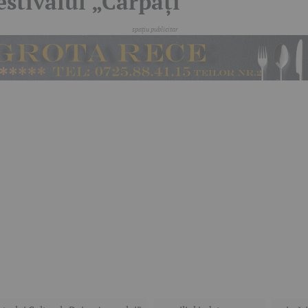
estivalul „Carpați”