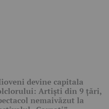
ioveni devine capitala
olclorului: Artiști din 9 țări,
pectacol nemaivăzut la