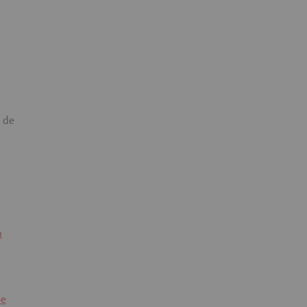
i de
a
pe