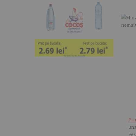
Pri
una
Fes