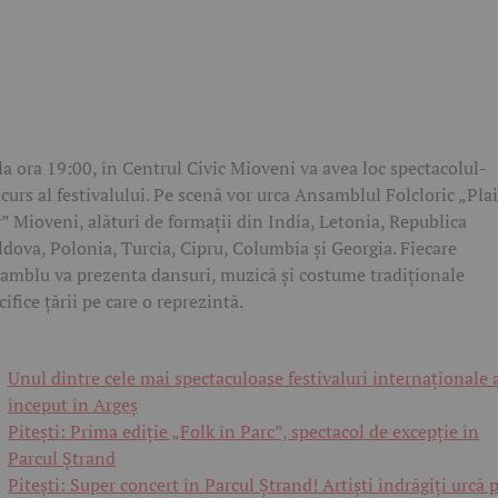
la ora 19:00, în Centrul Civic Mioveni va avea loc spectacolul-
curs al festivalului. Pe scenă vor urca Ansamblul Folcloric „Pla
” Mioveni, alături de formații din India, Letonia, Republica
dova, Polonia, Turcia, Cipru, Columbia și Georgia. Fiecare
amblu va prezenta dansuri, muzică și costume tradiționale
cifice țării pe care o reprezintă.
Unul dintre cele mai spectaculoase festivaluri internaționale 
început în Argeș
Pitești: Prima ediție „Folk în Parc”, spectacol de excepție în
Parcul Ștrand
Pitești: Super concert în Parcul Ștrand! Artiști îndrăgiți urcă 