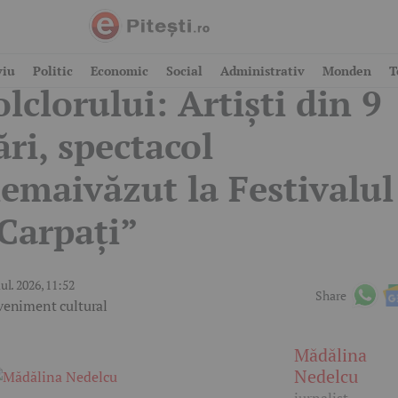
ioveni devine capitala
viu
Politic
Economic
Social
Administrativ
Monden
T
olclorului: Artiști din 9
ări, spectacol
emaivăzut la Festivalul
Carpați”
iul. 2026, 11:52
Share
veniment cultural
Mădălina
Nedelcu