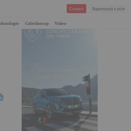
Contact
Raportează o ştire
ehnologie
Caleidoscop
Video