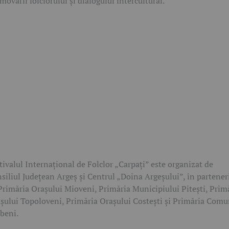
movării folclorului și dialogului intercultural.
tivalul Internațional de Folclor „Carpați” este organizat de
siliul Județean Argeș și Centrul „Doina Argeșului”, în partener
Primăria Orașului Mioveni, Primăria Municipiului Pitești, Prim
șului Topoloveni, Primăria Orașului Costești și Primăria Comu
beni.