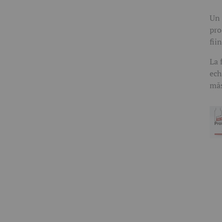
Un 
pro
fii
La 
ech
măs