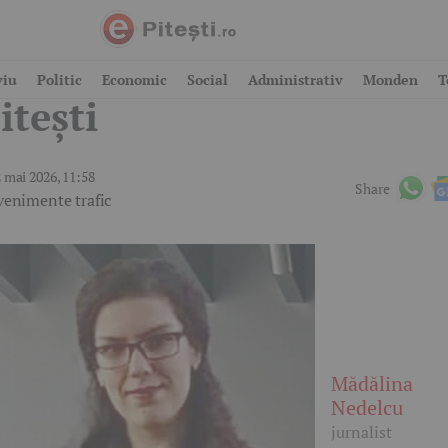
ccident, acum, lângă
viu
Politic
Economic
Social
Administrativ
Monden
T
itești
 mai 2026, 11:58
Share
venimente trafic
Mădălina
Nedelcu
jurnalist