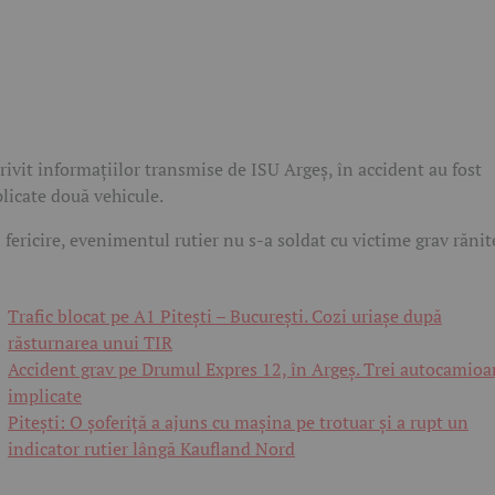
rivit informațiilor transmise de ISU Argeș, în accident au fost
licate două vehicule.
 fericire, evenimentul rutier nu s-a soldat cu victime grav rănit
Trafic blocat pe A1 Pitești – București. Cozi uriașe după
răsturnarea unui TIR
Accident grav pe Drumul Expres 12, în Argeș. Trei autocamio
implicate
Pitești: O șoferiță a ajuns cu mașina pe trotuar și a rupt un
indicator rutier lângă Kaufland Nord