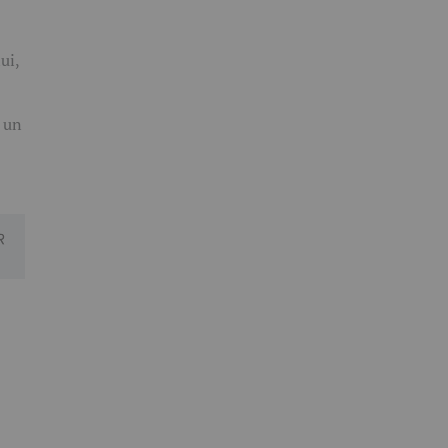
ui,
i un