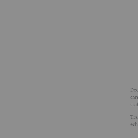
Deo
car
sta
Tra
ech