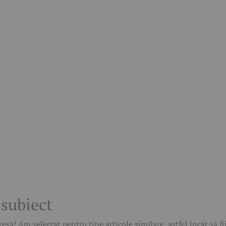
 subiect
esa! Am selectat pentru tine articole similare, astfel încât să f