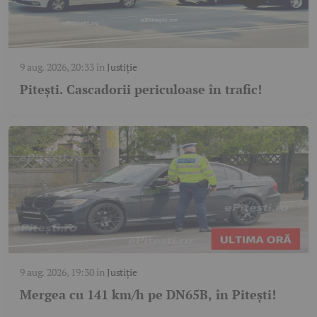
9 aug. 2026, 20:33
în
Justiție
Pitești. Cascadorii periculoase în trafic!
9 aug. 2026, 19:30
în
Justiție
Mergea cu 141 km/h pe DN65B, în Pitești!