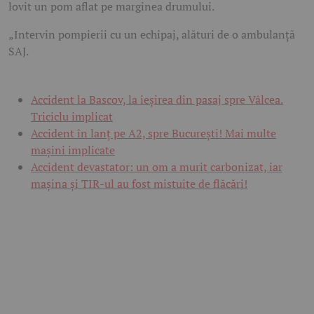
lovit un pom aflat pe marginea drumului.
„Intervin pompierii cu un echipaj, alături de o ambulanță
SAJ.
Accident la Bascov, la ieșirea din pasaj spre Vâlcea.
Triciclu implicat
Accident în lanț pe A2, spre București! Mai multe
mașini implicate
Accident devastator: un om a murit carbonizat, iar
mașina și TIR-ul au fost mistuite de flăcări!