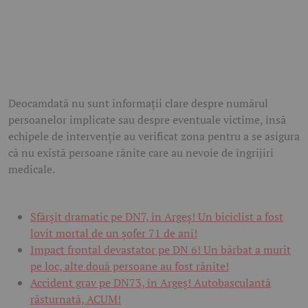
Deocamdată nu sunt informații clare despre numărul
persoanelor implicate sau despre eventuale victime, însă
echipele de intervenție au verificat zona pentru a se asigura
că nu există persoane rănite care au nevoie de îngrijiri
medicale.
Sfârșit dramatic pe DN7, în Argeș! Un biciclist a fost
lovit mortal de un șofer 71 de ani!
Impact frontal devastator pe DN 6! Un bărbat a murit
pe loc, alte două persoane au fost rănite!
Accident grav pe DN73, în Argeș! Autobasculantă
răsturnată, ACUM!