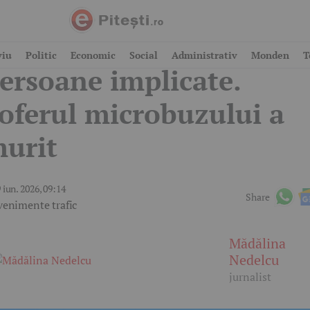
ccident cu șapte
viu
Politic
Economic
Social
Administrativ
Monden
T
ersoane implicate.
oferul microbuzului a
urit
 iun. 2026, 09:14
Share
venimente trafic
Mădălina
Nedelcu
jurnalist