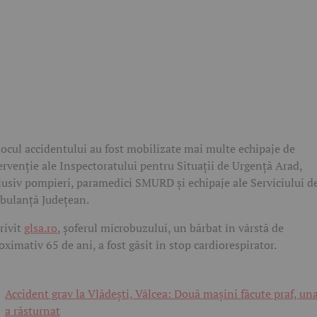
locul accidentului au fost mobilizate mai multe echipaje de
ervenție ale Inspectoratului pentru Situații de Urgență Arad,
lusiv pompieri, paramedici SMURD și echipaje ale Serviciului d
ulanță Județean.
rivit
glsa.ro
, șoferul microbuzului, un bărbat în vârstă de
oximativ 65 de ani, a fost găsit în stop cardiorespirator.
Accident grav la Vlădești, Vâlcea: Două mașini făcute praf, una
a răsturnat