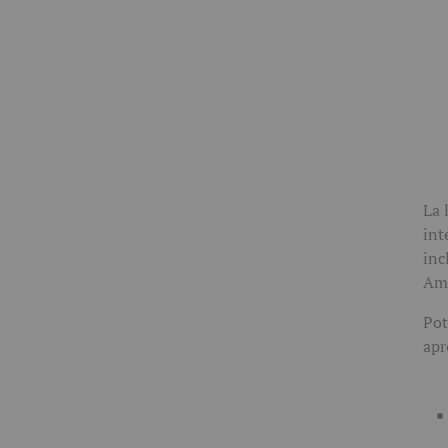
La 
int
inc
Amb
Pot
apr