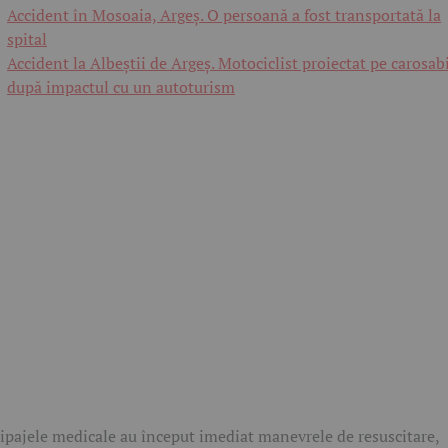
Accident în Mosoaia, Argeș. O persoană a fost transportată la
spital
Accident la Albeștii de Argeș. Motociclist proiectat pe carosab
după impactul cu un autoturism
ipajele medicale au început imediat manevrele de resuscitare,