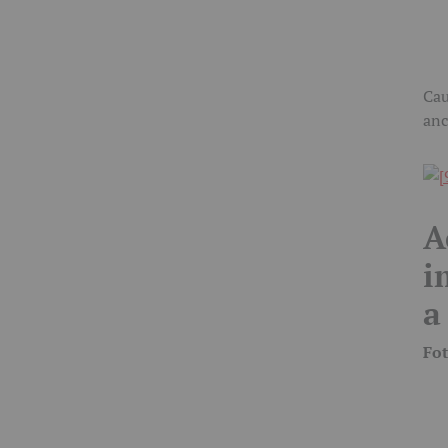
Cau
anc
A
i
a
Fot