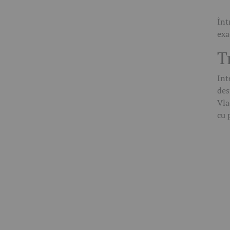
Înt
exa
T
Int
des
Vla
cu 