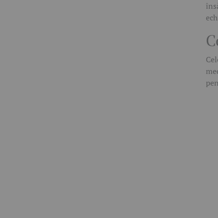
îns
ech
C
Cel
med
pen