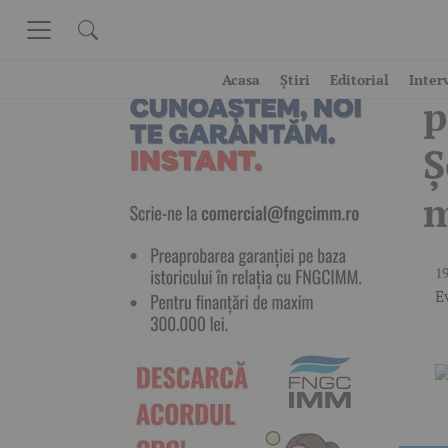
Skip to content
A
Acasa
Știri
Editorial
Inter
p
Ș
m
19
E