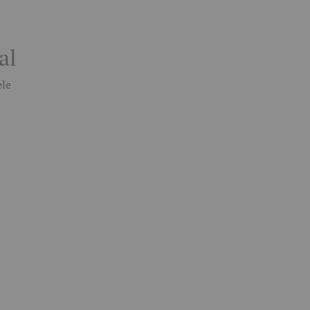
al
ele