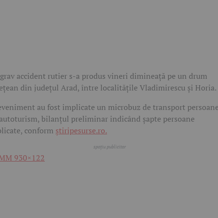
grav accident rutier s-a produs vineri dimineață pe un drum
ețean din județul Arad, între localitățile Vladimirescu și Horia.
eveniment au fost implicate un microbuz de transport persoane
autoturism, bilanțul preliminar indicând șapte persoane
licate, conform
știripesurse.ro.