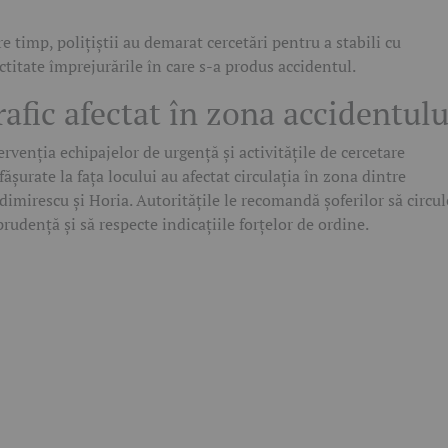
re timp, polițiștii au demarat cercetări pentru a stabili cu
ctitate împrejurările în care s-a produs accidentul.
rafic afectat în zona accidentulu
ervenția echipajelor de urgență și activitățile de cercetare
fășurate la fața locului au afectat circulația în zona dintre
dimirescu și Horia. Autoritățile le recomandă șoferilor să circul
prudență și să respecte indicațiile forțelor de ordine.