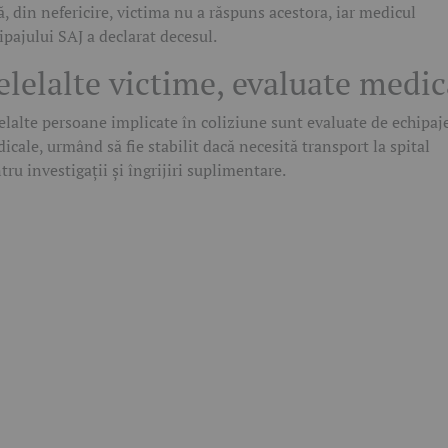
ă, din nefericire, victima nu a răspuns acestora, iar medicul
ipajului SAJ a declarat decesul.
elelalte victime, evaluate medic
elalte persoane implicate în coliziune sunt evaluate de echipaj
icale, urmând să fie stabilit dacă necesită transport la spital
tru investigații și îngrijiri suplimentare.