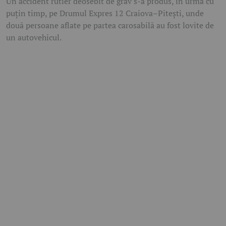
Un accident rutier deosebit de grav s-a produs, în urmă cu
puțin timp, pe Drumul Expres 12 Craiova–Pitești, unde
două persoane aflate pe partea carosabilă au fost lovite de
un autovehicul.