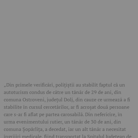
„Din primele verificări, polițiștii au stabilit faptul că un
autoturism condus de către un tânăr de 29 de ani, din
comuna Ostroveni, județul Dolj, din cauze ce urmează a fi
stabilite în cursul cercetărilor, ar fi acroșat două persoane
care s-ar fi aflat pe partea carosabilă. Din nefericire, în
urma evenimentului rutier, un tânăr de 30 de ani, din
comuna Șopârlița, a decedat, iar un alt tânăr a necesitat
îngrijiri medicale, fiind transportat la Spitalul Județean de