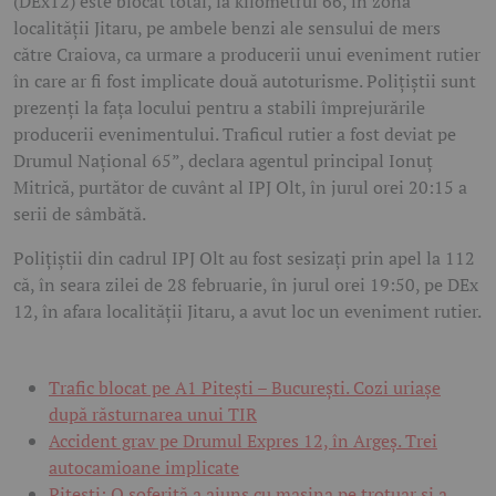
(DEx12) este blocat total, la kilometrul 66, în zona
localității Jitaru, pe ambele benzi ale sensului de mers
către Craiova, ca urmare a producerii unui eveniment rutier
în care ar fi fost implicate două autoturisme. Polițiștii sunt
prezenți la fața locului pentru a stabili împrejurările
producerii evenimentului. Traficul rutier a fost deviat pe
Drumul Național 65”, declara agentul principal Ionuț
Mitrică, purtător de cuvânt al IPJ Olt, în jurul orei 20:15 a
serii de sâmbătă.
Polițiștii din cadrul IPJ Olt au fost sesizați prin apel la 112
că, în seara zilei de 28 februarie, în jurul orei 19:50, pe DEx
12, în afara localității Jitaru, a avut loc un eveniment rutier.
Trafic blocat pe A1 Pitești – București. Cozi uriașe
după răsturnarea unui TIR
Accident grav pe Drumul Expres 12, în Argeș. Trei
autocamioane implicate
Pitești: O șoferiță a ajuns cu mașina pe trotuar și a