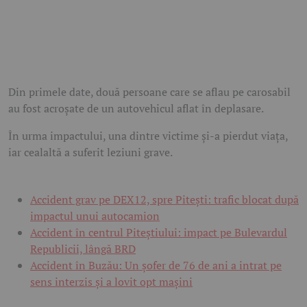
Din primele date, două persoane care se aflau pe carosabil
au fost acroșate de un autovehicul aflat în deplasare.
În urma impactului, una dintre victime și-a pierdut viața,
iar cealaltă a suferit leziuni grave.
Accident grav pe DEX12, spre Pitești: trafic blocat după
impactul unui autocamion
Accident în centrul Piteștiului: impact pe Bulevardul
Republicii, lângă BRD
Accident în Buzău: Un șofer de 76 de ani a intrat pe
sens interzis și a lovit opt mașini