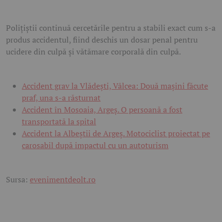
Polițiștii continuă cercetările pentru a stabili exact cum s-a
produs accidentul, fiind deschis un dosar penal pentru
ucidere din culpă și vătămare corporală din culpă.
Accident grav la Vlădești, Vâlcea: Două mașini făcute
praf, una s-a răsturnat
Accident în Mosoaia, Argeș. O persoană a fost
transportată la spital
Accident la Albeștii de Argeș. Motociclist proiectat pe
carosabil după impactul cu un autoturism
Sursa:
evenimentdeolt.ro