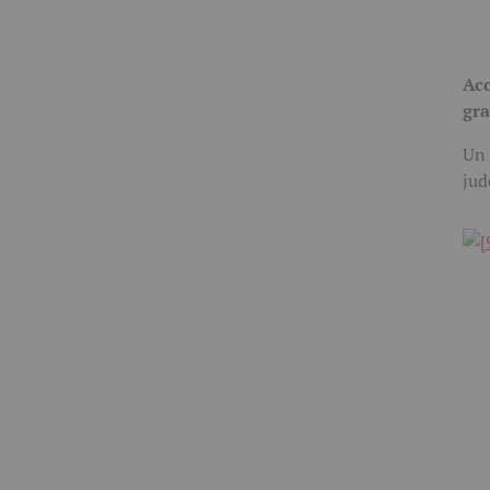
Acc
gra
Un 
jud