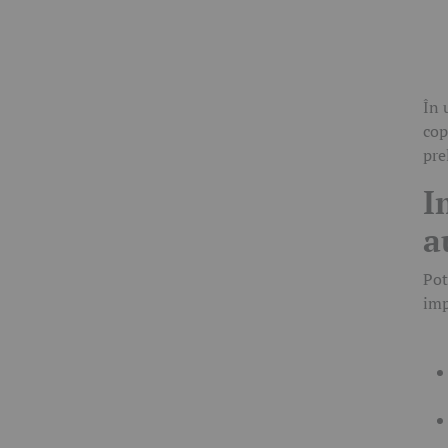
În 
cop
pre
I
a
Pot
imp