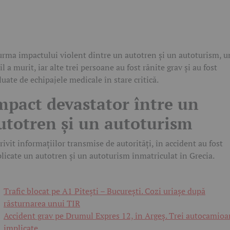
urma impactului violent dintre un autotren și un autoturism, u
il a murit, iar alte trei persoane au fost rănite grav și au fost
luate de echipajele medicale în stare critică.
mpact devastator între un
utotren și un autoturism
rivit informațiilor transmise de autorități, în accident au fost
licate un autotren și un autoturism înmatriculat în Grecia.
Trafic blocat pe A1 Pitești – București. Cozi uriașe după
răsturnarea unui TIR
Accident grav pe Drumul Expres 12, în Argeș. Trei autocamio
implicate