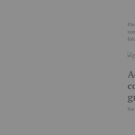
Pân
zon
fol
A
c
g
Sur