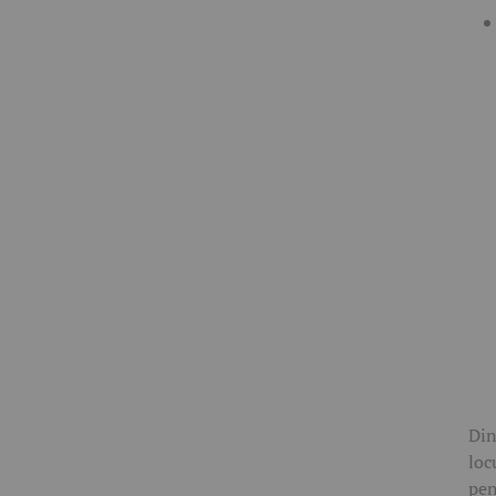
Din
loc
pen