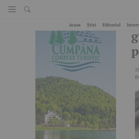
Skip to content
A
Acasa
Știri
Editorial
Inter
g
p
23
E