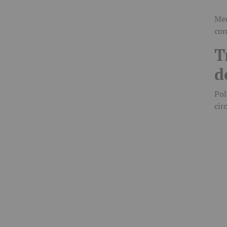
Med
con
T
d
Pol
cir