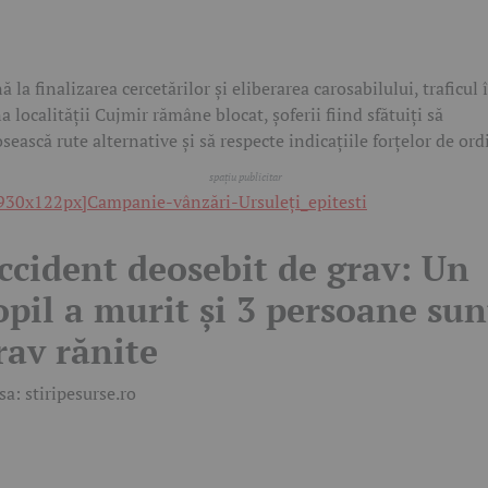
ă la finalizarea cercetărilor și eliberarea carosabilului, traficul 
a localității Cujmir rămâne blocat, șoferii fiind sfătuiți să
osească rute alternative și să respecte indicațiile forțelor de ord
ccident deosebit de grav: Un
opil a murit și 3 persoane sun
rav rănite
sa: stiripesurse.ro