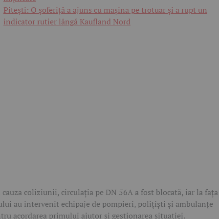
Pitești: O șoferiță a ajuns cu mașina pe trotuar și a rupt un
indicator rutier lângă Kaufland Nord
 cauza coliziunii, circulația pe DN 56A a fost blocată, iar la fața
ului au intervenit echipaje de pompieri, polițiști și ambulanțe
tru acordarea primului ajutor și gestionarea situației.