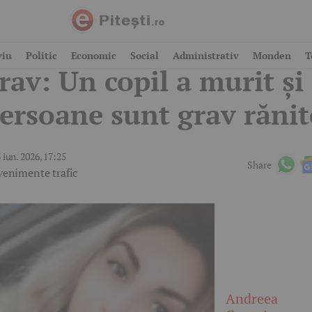
ccident deosebit de
viu
Politic
Economic
Social
Administrativ
Monden
T
rav: Un copil a murit și
ersoane sunt grav rănit
 iun. 2026, 17:25
Share
venimente trafic
Andreea