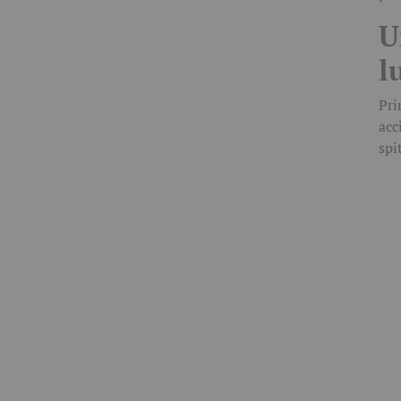
U
l
Pri
acc
spit