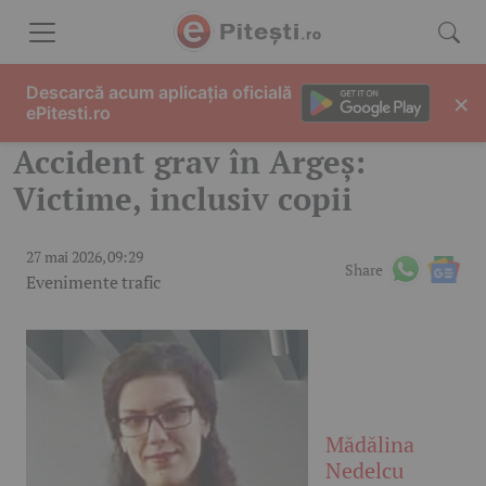
Skip to content
Descarcă acum aplicația oficială
×
ePitesti.ro
Accident grav în Argeș:
Victime, inclusiv copii
27 mai 2026, 09:29
Share
Evenimente trafic
Mădălina
Nedelcu