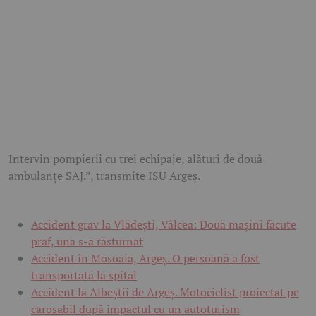
Intervin pompierii cu trei echipaje, alături de două
ambulanțe SAJ.”, transmite ISU Argeș.
Accident grav la Vlădești, Vâlcea: Două mașini făcute
praf, una s-a răsturnat
Accident în Mosoaia, Argeș. O persoană a fost
transportată la spital
Accident la Albeștii de Argeș. Motociclist proiectat pe
carosabil după impactul cu un autoturism