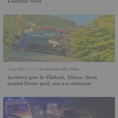
Kaufland Nord
5 aug. 2026, 19:25
în
Evenimente trafic
,
Video
Accident grav la Vlădești, Vâlcea: Două
mașini făcute praf, una s-a răsturnat