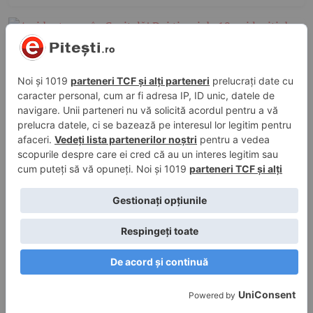
31 iul. 2026, 22:52
în
Evenimente trafic
Accident grav, în Capitală! Doi tineri de 19
ani loviți de un șofer de 76 de ani!
31 iul. 2026, 20:39
în
Evenimente trafic
Accident deosebit de grav, la Cluj! O fetiță
de 9 ani și-a pierdut viața pe loc!