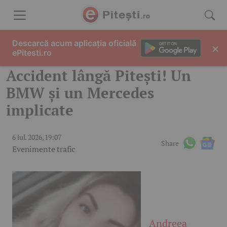
Skip to content
Descarcă acum aplicația oficială
×
ePitesti.ro
Accident lângă Pitești! Un
BMW și un Mercedes
implicate
6 iul. 2026, 19:07
Share
Evenimente trafic
Andreea