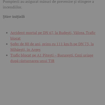
Pompierii au asigurat măsuri de prevenire și stingere a
incendiilor.
Știre inițială
Accident mortal pe DN 67, la Budești, Vâlcea. Trafic
blocat
Șofer de 80 de ani, prins cu 111 km/h pe DN 73, la
Mihăești, în Argeș
Trafic blocat pe A1 Pitești – București. Cozi uriașe
după răsturnarea unui TIR