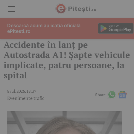
Skip to content
Descarcă acum aplicația oficială
ePitesti.ro
Accidente în lanț pe
Autostrada A1! Șapte vehicule
implicate, patru persoane, la
spital
8 iul. 2026, 18:37
Share
Evenimente trafic