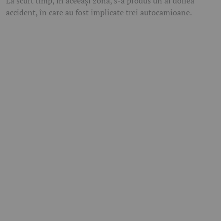
La scurt timp, în aceeași zonă, s-a produs un al doilea
accident, în care au fost implicate trei autocamioane.