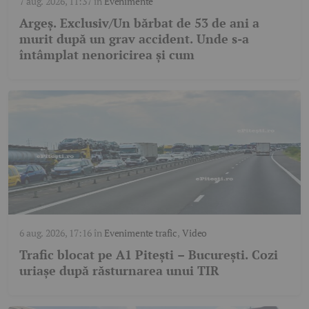
7 aug. 2026, 11:37
în
Evenimente
Argeș. Exclusiv/Un bărbat de 53 de ani a
murit după un grav accident. Unde s-a
întâmplat nenoricirea și cum
6 aug. 2026, 17:16
în
Evenimente trafic
,
Video
Trafic blocat pe A1 Pitești – București. Cozi
uriașe după răsturnarea unui TIR