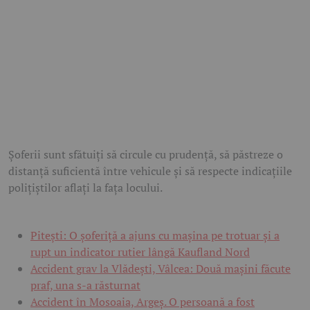
Șoferii sunt sfătuiți să circule cu prudență, să păstreze o
distanță suficientă între vehicule și să respecte indicațiile
polițiștilor aflați la fața locului.
Pitești: O șoferiță a ajuns cu mașina pe trotuar și a
rupt un indicator rutier lângă Kaufland Nord
Accident grav la Vlădești, Vâlcea: Două mașini făcute
praf, una s-a răsturnat
Accident în Mosoaia, Argeș. O persoană a fost