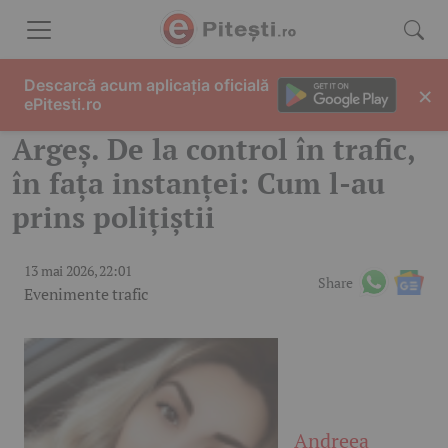
Skip to content
Descarcă acum aplicația oficială
×
ePitesti.ro
Argeș. De la control în trafic,
în fața instanței: Cum l-au
prins polițiștii
13 mai 2026, 22:01
Share
Evenimente trafic
Andreea