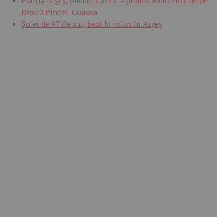
Poliția Argeș, oficial: Cum s-a produs accidentul de pe
DEx12 Pitești-Craiova
Șofer de 97 de ani, beat la volan în Argeș