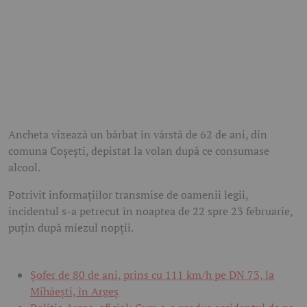
Ancheta vizează un bărbat în vârstă de 62 de ani, din
comuna Coșești, depistat la volan după ce consumase
alcool.
Potrivit informațiilor transmise de oamenii legii,
incidentul s-a petrecut în noaptea de 22 spre 23 februarie,
puțin după miezul nopții.
Șofer de 80 de ani, prins cu 111 km/h pe DN 73, la
Mihăești, în Argeș