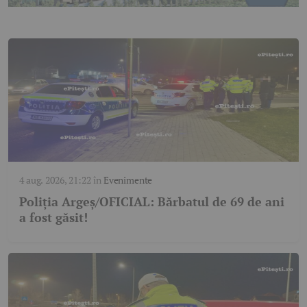
4 aug. 2026, 21:22
în
Evenimente
Poliția Argeș/OFICIAL: Bărbatul de 69 de ani
a fost găsit!