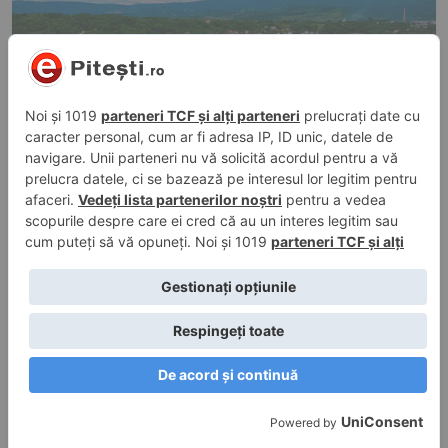
3 aug. 2026, 17:35
în
Evenimente
Fosta Uzină Electrică din Câmpulung o să fie
demolată pe 4 august