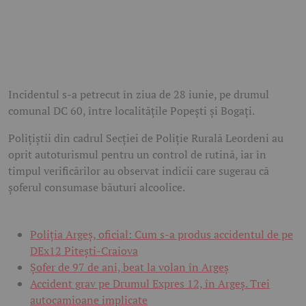
Incidentul s-a petrecut în ziua de 28 iunie, pe drumul
comunal DC 60, între localitățile Popești și Bogați.
Polițiștii din cadrul Secției de Poliție Rurală Leordeni au
oprit autoturismul pentru un control de rutină, iar în
timpul verificărilor au observat indicii care sugerau că
șoferul consumase băuturi alcoolice.
Poliția Argeș, oficial: Cum s-a produs accidentul de pe
DEx12 Pitești-Craiova
Șofer de 97 de ani, beat la volan în Argeș
Accident grav pe Drumul Expres 12, în Argeș. Trei
autocamioane implicate