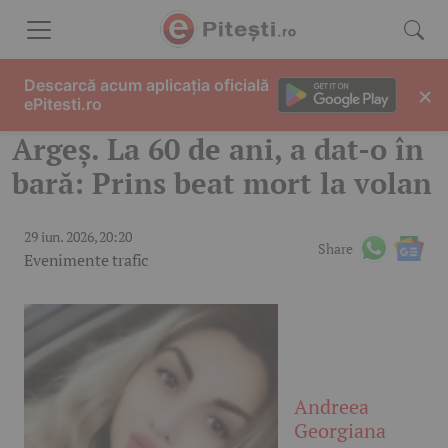
Skip to content
Descarcă acum aplicația oficială
×
ePitesti.ro
Argeș. La 60 de ani, a dat-o în
bară: Prins beat mort la volan
29 iun. 2026, 20:20
Share
Evenimente trafic
Andreea
Georgiana