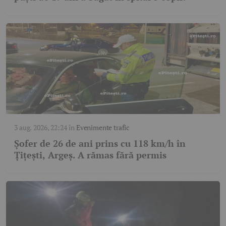
3 aug. 2026, 22:24
în
Evenimente trafic
Șofer de 26 de ani prins cu 118 km/h în
Țițești, Argeș. A rămas fără permis