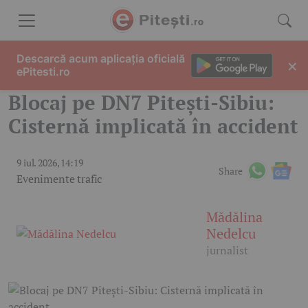
Skip to content
Descarcă acum aplicația oficială
×
ePitesti.ro
Blocaj pe DN7 Pitești-Sibiu:
Cisternă implicată în accident
9 iul. 2026, 14:19
Share
Evenimente trafic
Mădălina
Nedelcu
jurnalist