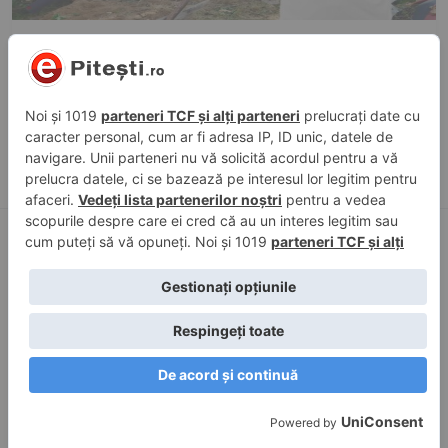
31 iul. 2026, 11:40
în
Evenimente trafic
,
Sport
Constantin Covaciu a murit în accidentul de
la Câmpulung. Dinamo: Șoferul ar fi făcut
infarct la volan
Pagini
Zone
Acasă
Curtea de Argeș
Raportează-ne o știre
Pitești
Contact
Costești
Politică de confidențialitate
Mioveni
Câmpulung