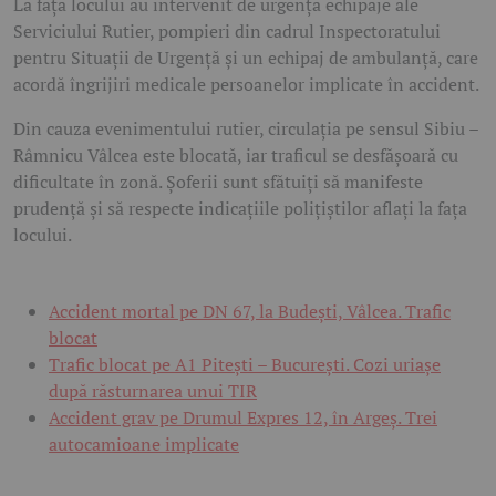
La fața locului au intervenit de urgență echipaje ale
Serviciului Rutier, pompieri din cadrul Inspectoratului
pentru Situații de Urgență și un echipaj de ambulanță, care
acordă îngrijiri medicale persoanelor implicate în accident.
Din cauza evenimentului rutier, circulația pe sensul Sibiu –
Râmnicu Vâlcea este blocată, iar traficul se desfășoară cu
dificultate în zonă. Șoferii sunt sfătuiți să manifeste
prudență și să respecte indicațiile polițiștilor aflați la fața
locului.
Accident mortal pe DN 67, la Budești, Vâlcea. Trafic
blocat
Trafic blocat pe A1 Pitești – București. Cozi uriașe
după răsturnarea unui TIR
Accident grav pe Drumul Expres 12, în Argeș. Trei
autocamioane implicate