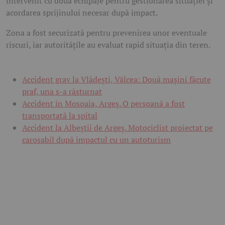
intervenit cu două echipaje pentru gestionarea situației și
acordarea sprijinului necesar după impact.
Zona a fost securizată pentru prevenirea unor eventuale
riscuri, iar autoritățile au evaluat rapid situația din teren.
Accident grav la Vlădești, Vâlcea: Două mașini făcute
praf, una s-a răsturnat
Accident în Mosoaia, Argeș. O persoană a fost
transportată la spital
Accident la Albeștii de Argeș. Motociclist proiectat pe
carosabil după impactul cu un autoturism