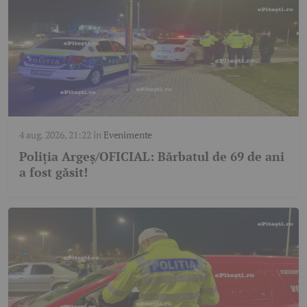
4 aug. 2026, 21:22
în
Evenimente
Poliția Argeș/OFICIAL: Bărbatul de 69 de ani
a fost găsit!