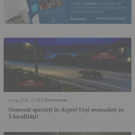
4 aug. 2026, 22:28
în
Evenimente
Oamenii speriați în Argeș! Urși semnalați în
3 localități!