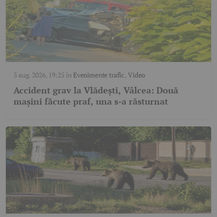
5 aug. 2026, 19:25
în
Evenimente trafic
,
Video
Accident grav la Vlădești, Vâlcea: Două
mașini făcute praf, una s-a răsturnat