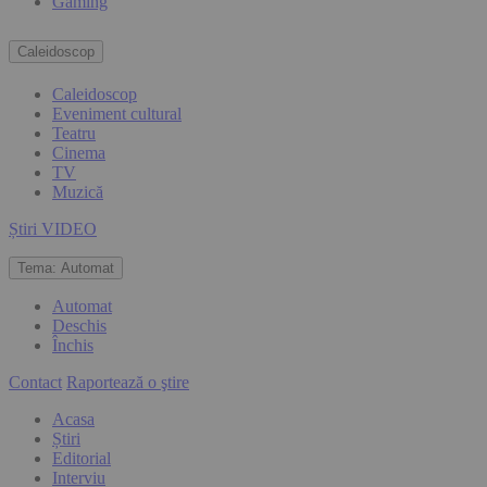
Gaming
Caleidoscop
Caleidoscop
Eveniment cultural
Teatru
Cinema
TV
Muzică
Știri VIDEO
Tema:
Automat
Automat
Deschis
Închis
Contact
Raportează o ştire
Acasa
Știri
Editorial
Interviu