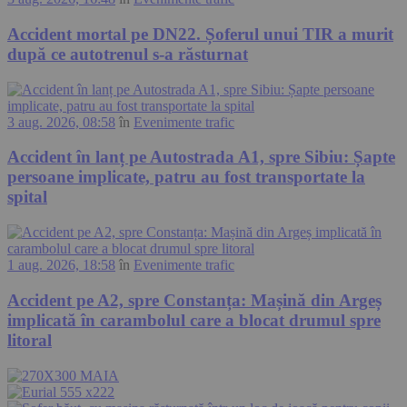
Accident mortal pe DN22. Șoferul unui TIR a murit
după ce autotrenul s-a răsturnat
3 aug. 2026, 08:58
în
Evenimente trafic
Accident în lanț pe Autostrada A1, spre Sibiu: Șapte
persoane implicate, patru au fost transportate la
spital
1 aug. 2026, 18:58
în
Evenimente trafic
Accident pe A2, spre Constanța: Mașină din Argeș
implicată în carambolul care a blocat drumul spre
litoral