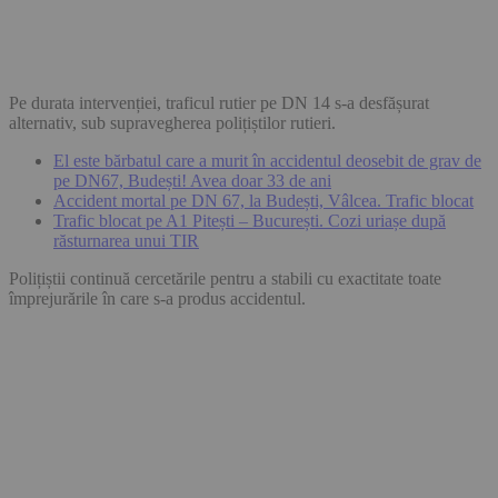
Pe durata intervenției, traficul rutier pe DN 14 s-a desfășurat
alternativ, sub supravegherea polițiștilor rutieri.
El este bărbatul care a murit în accidentul deosebit de grav de
pe DN67, Budești! Avea doar 33 de ani
Accident mortal pe DN 67, la Budești, Vâlcea. Trafic blocat
Trafic blocat pe A1 Pitești – București. Cozi uriașe după
răsturnarea unui TIR
Polițiștii continuă cercetările pentru a stabili cu exactitate toate
împrejurările în care s-a produs accidentul.