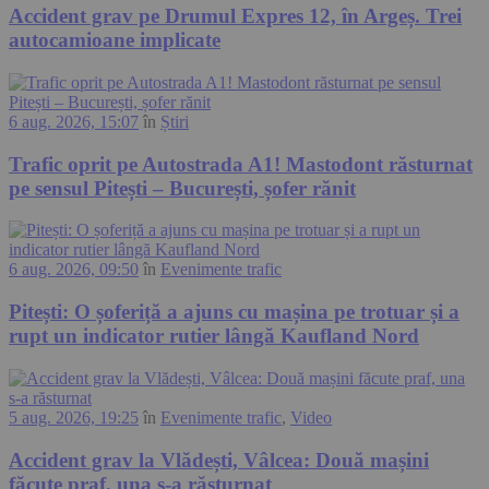
Accident grav pe Drumul Expres 12, în Argeș. Trei
autocamioane implicate
6 aug. 2026, 15:07
în
Știri
Trafic oprit pe Autostrada A1! Mastodont răsturnat
pe sensul Pitești – București, șofer rănit
6 aug. 2026, 09:50
în
Evenimente trafic
Pitești: O șoferiță a ajuns cu mașina pe trotuar și a
rupt un indicator rutier lângă Kaufland Nord
5 aug. 2026, 19:25
în
Evenimente trafic
,
Video
Accident grav la Vlădești, Vâlcea: Două mașini
făcute praf, una s-a răsturnat