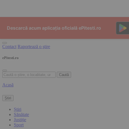
Skip to content
Descarcă acum aplicația oficială ePitesti.ro
Contact
Raportează o ştire
ePitesti.ro
Caută
Acasă
Știri
Știri
Sănătate
Justiție
Sport