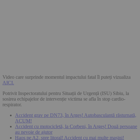
Video care surprinde momentul impactului fatal îl puteți vizualiza
AICI.
Potrivit Inspectoratului pentru Situații de Urgență (ISU) Sibiu, la
sosirea echipajelor de intervenție victima se afla în stop cardio-
respirator.
Accident grav pe DN73, în Argeș! Autobasculantă răsturnată,
ACUM!
Accident cu motocicletă, la Corbeni, în Argeș! Două persoane
au nevoie de ajutor
Haos pe A2, spre litoral! Accident cu mai multe mașini!