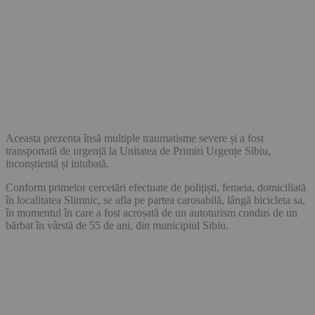
Aceasta prezenta însă multiple traumatisme severe și a fost
transportată de urgență la Unitatea de Primiri Urgențe Sibiu,
inconștientă și intubată.
Conform primelor cercetări efectuate de polițiști, femeia, domiciliată
în localitatea Slimnic, se afla pe partea carosabilă, lângă bicicleta sa,
în momentul în care a fost acroșată de un autoturism condus de un
bărbat în vârstă de 55 de ani, din municipiul Sibiu.