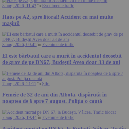
8 aug. 2026, 11:43
în
Evenimente trafic
Haos pe A2, spre litoral! Accident cu mai multe
mașini!
8 aug. 2026, 09:45
în
Evenimente trafic
El este bărbatul care a murit în accidentul deosebit
de grav de pe DN67, Budești! Avea doar 33 de ani
7 aug. 2026, 21:11
în
Știri
Femeie de 32 de ani din Albota, dispărută în
noaptea de 6 spre 7 august. Poliția o caută
7 aug. 2026, 19:44
în
Evenimente trafic
Accident mortal pe DN 67, la Budești, Vâlcea. Trafic