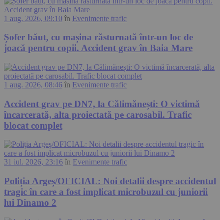
1 aug. 2026, 09:10
în
Evenimente trafic
Șofer băut, cu mașina răsturnată într-un loc de
joacă pentru copii. Accident grav în Baia Mare
1 aug. 2026, 08:46
în
Evenimente trafic
Accident grav pe DN7, la Călimănești: O victimă
încarcerată, alta proiectată pe carosabil. Trafic
blocat complet
31 iul. 2026, 23:16
în
Evenimente trafic
Poliția Argeș/OFICIAL: Noi detalii despre accidentul
tragic în care a fost implicat microbuzul cu juniorii
lui Dinamo 2