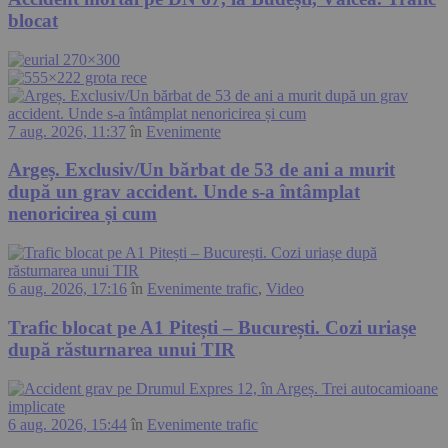
blocat
7 aug. 2026, 11:37
în
Evenimente
Argeș. Exclusiv/Un bărbat de 53 de ani a murit
după un grav accident. Unde s-a întâmplat
nenoricirea și cum
6 aug. 2026, 17:16
în
Evenimente trafic
,
Video
Trafic blocat pe A1 Pitești – București. Cozi uriașe
după răsturnarea unui TIR
6 aug. 2026, 15:44
în
Evenimente trafic