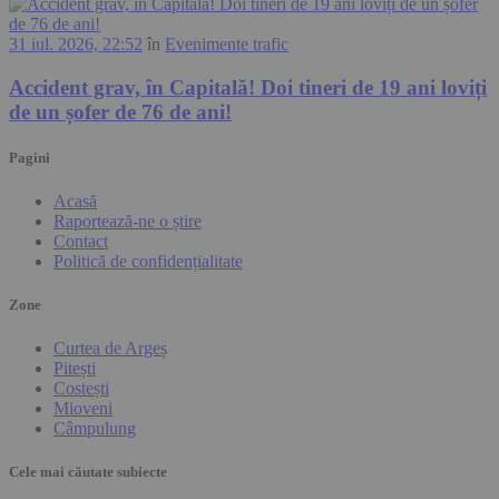
31 iul. 2026, 22:52
în
Evenimente trafic
Accident grav, în Capitală! Doi tineri de 19 ani loviți
de un șofer de 76 de ani!
Pagini
Acasă
Raportează-ne o știre
Contact
Politică de confidențialitate
Zone
Curtea de Argeș
Pitești
Costești
Mioveni
Câmpulung
Cele mai căutate subiecte