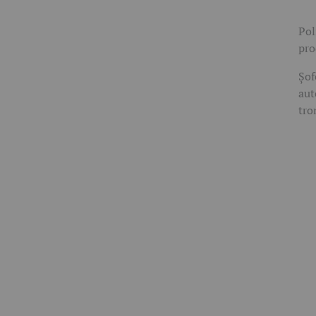
Pol
pro
Șof
aut
tro