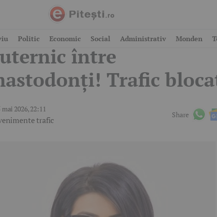
ezastru pe A1: Impact
viu
Politic
Economic
Social
Administrativ
Monden
T
uternic între
astodonți! Trafic bloca
 mai 2026, 22:11
Share
venimente trafic