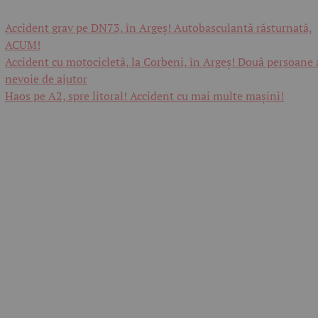
Accident grav pe DN73, în Argeș! Autobasculantă răsturnată,
ACUM!
Accident cu motocicletă, la Corbeni, în Argeș! Două persoane 
nevoie de ajutor
Haos pe A2, spre litoral! Accident cu mai multe mașini!