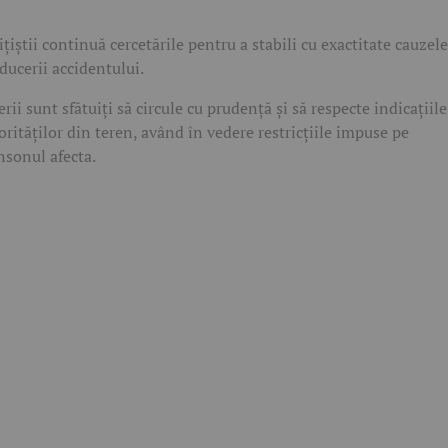
ițiștii continuă cercetările pentru a stabili cu exactitate cauzele
ducerii accidentului.
erii sunt sfătuiți să circule cu prudență și să respecte indicațiile
orităților din teren, având în vedere restricțiile impuse pe
nsonul afecta.