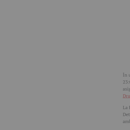
În 
23:
asi
Dru
La 
Det
amb