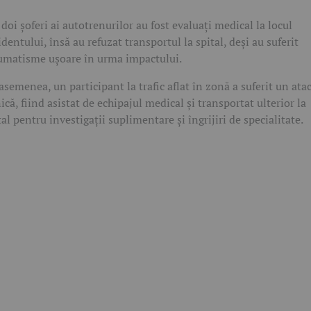
 doi șoferi ai autotrenurilor au fost evaluați medical la locul
identului, însă au refuzat transportul la spital, deși au suferit
umatisme ușoare în urma impactului.
asemenea, un participant la trafic aflat în zonă a suferit un ata
ică, fiind asistat de echipajul medical și transportat ulterior la
tal pentru investigații suplimentare și îngrijiri de specialitate.