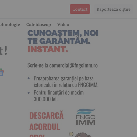
Contact
Raportează o ştire
ehnologie
Caleidoscop
Video
t!