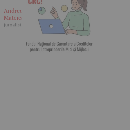
Andreea
Mateica
jurnalist