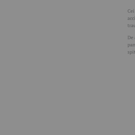
Cei
acc
tra
De 
pan
spi