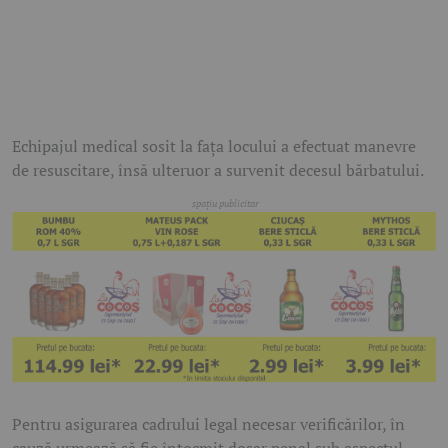
Echipajul medical sosit la fața locului a efectuat manevre
de resuscitare, însă ulteruor a survenit decesul bărbatului.
Pentru asigurarea cadrului legal necesar verificărilor, în
cauză urmează să fie întocmit dosar penal sub aspectul