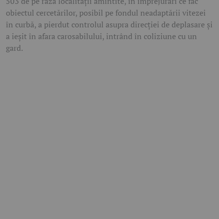
503 de pe raza localității amintite, în împrejurări ce fac
obiectul cercetărilor, posibil pe fondul neadaptării vitezei
în curbă, a pierdut controlul asupra direcției de deplasare și
a ieșit în afara carosabilului, intrând în coliziune cu un
gard.