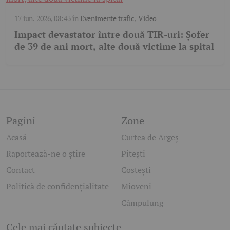
17 iun. 2026, 08:43
în
Evenimente trafic
,
Video
Impact devastator între două TIR-uri: Șofer
de 39 de ani mort, alte două victime la spital
Pagini
Zone
Acasă
Curtea de Argeș
Raportează-ne o știre
Pitești
Contact
Costești
Politică de confidențialitate
Mioveni
Câmpulung
Cele mai căutate subiecte