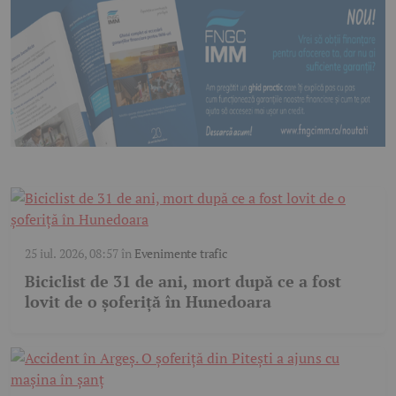
25 iul. 2026, 08:57
în
Evenimente trafic
Biciclist de 31 de ani, mort după ce a fost
lovit de o șoferiță în Hunedoara