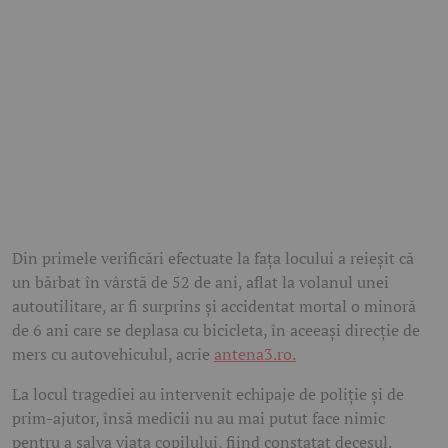
Din primele verificări efectuate la fața locului a reieșit că
un bărbat în vârstă de 52 de ani, aflat la volanul unei
autoutilitare, ar fi surprins și accidentat mortal o minoră
de 6 ani care se deplasa cu bicicleta, în aceeași direcție de
mers cu autovehiculul, acrie
antena3.ro.
La locul tragediei au intervenit echipaje de poliție și de
prim-ajutor, însă medicii nu au mai putut face nimic
pentru a salva viața copilului, fiind constatat decesul.