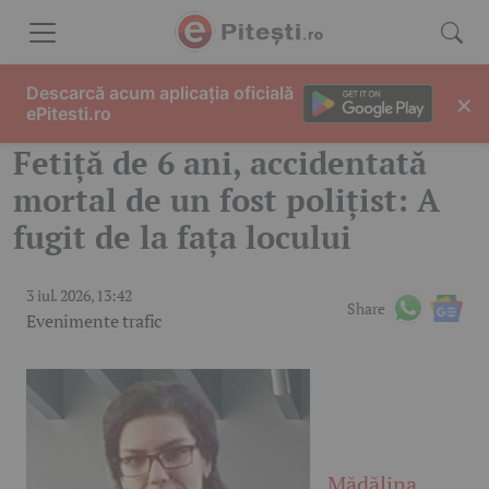
Skip to content
Descarcă acum aplicația oficială
×
ePitesti.ro
Fetiță de 6 ani, accidentată
mortal de un fost polițist: A
fugit de la fața locului
3 iul. 2026, 13:42
Share
Evenimente trafic
Mădălina