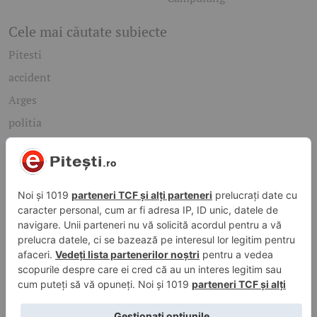
Cele mai căutate subiecte
Pitesti
accident
Arges
politia
mioveni
Caută rapid știrile care te interesează
Găsește cele mai recente știri, evenimente și subiecte de
interes din orașul tău. Introdu un cuvânt-cheie și descoperă
informațiile de care ai nevoie!
Caută