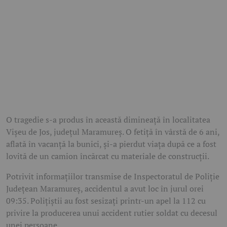
O tragedie s-a produs în această dimineață în localitatea
Vișeu de Jos, județul Maramureș. O fetiță în vârstă de 6 ani,
aflată în vacanță la bunici, și-a pierdut viața după ce a fost
lovită de un camion încărcat cu materiale de construcții.
Potrivit informațiilor transmise de Inspectoratul de Poliție
Județean Maramureș, accidentul a avut loc în jurul orei
09:35. Polițiștii au fost sesizați printr-un apel la 112 cu
privire la producerea unui accident rutier soldat cu decesul
unei persoane.