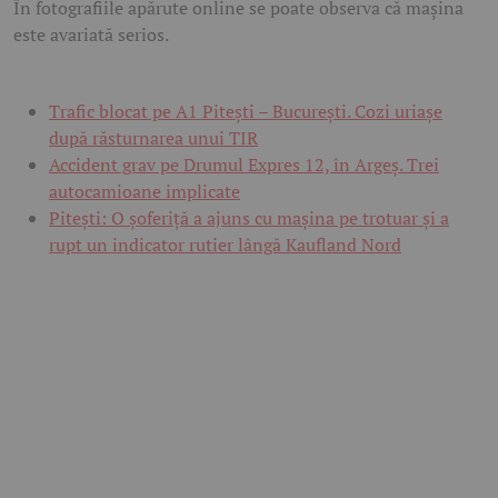
În fotografiile apărute online se poate observa că mașina
este avariată serios.
Trafic blocat pe A1 Pitești – București. Cozi uriașe
după răsturnarea unui TIR
Accident grav pe Drumul Expres 12, în Argeș. Trei
autocamioane implicate
Pitești: O șoferiță a ajuns cu mașina pe trotuar și a
rupt un indicator rutier lângă Kaufland Nord