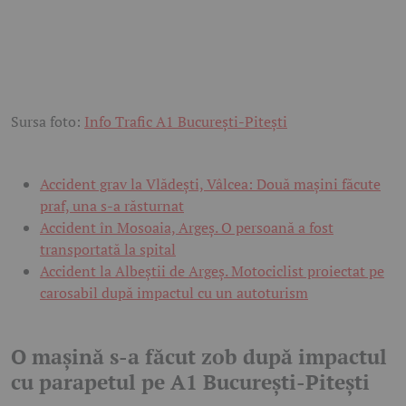
Sursa foto:
Info Trafic A1 București-Pitești
Accident grav la Vlădești, Vâlcea: Două mașini făcute
praf, una s-a răsturnat
Accident în Mosoaia, Argeș. O persoană a fost
transportată la spital
Accident la Albeștii de Argeș. Motociclist proiectat pe
carosabil după impactul cu un autoturism
O mașină s-a făcut zob după impactul
cu parapetul pe A1 București-Pitești