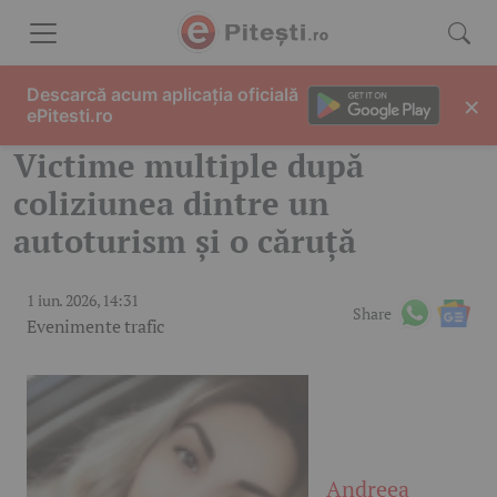
Skip to content
Descarcă acum aplicația oficială
×
ePitesti.ro
Victime multiple după
coliziunea dintre un
autoturism și o căruță
1 iun. 2026, 14:31
Share
Evenimente trafic
Andreea