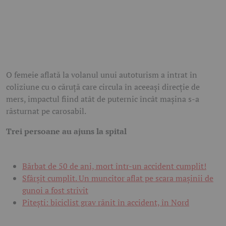
O femeie aflată la volanul unui autoturism a intrat în
coliziune cu o căruță care circula în aceeași direcție de
mers, impactul fiind atât de puternic încât mașina s-a
răsturnat pe carosabil.
Trei persoane au ajuns la spital
Bărbat de 50 de ani, mort într-un accident cumplit!
Sfârșit cumplit. Un muncitor aflat pe scara mașinii de
gunoi a fost strivit
Pitești: biciclist grav rănit în accident, în Nord