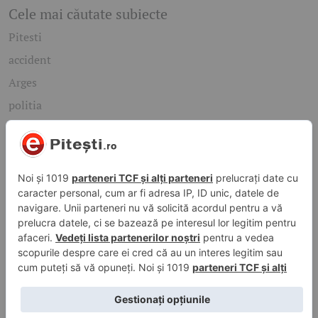
Cele mai căutate subiecte
Pitesti
accident
Arges
politia
mioveni
Caută rapid știrile care te interesează
Găsește cele mai recente știri, evenimente și subiecte de
interes din orașul tău. Introdu un cuvânt-cheie și descoperă
informațiile de care ai nevoie!
Caută