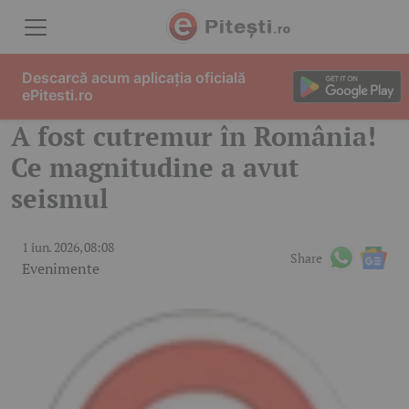
Skip to content
Descarcă acum aplicația oficială
ePitesti.ro
A fost cutremur în România!
Ce magnitudine a avut
seismul
1 iun. 2026, 08:08
Share
Evenimente