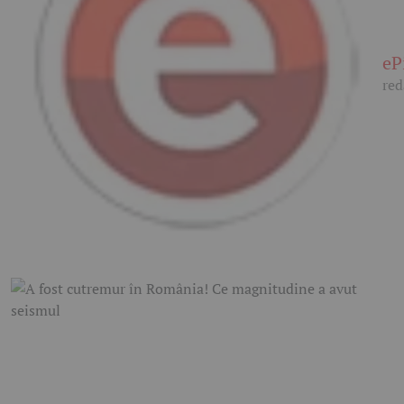
eP
red