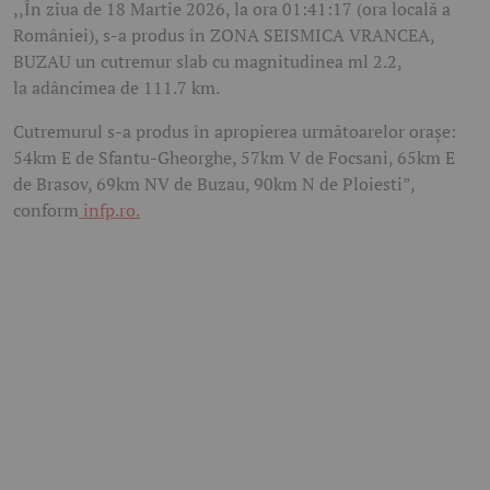
,,În ziua de 18 Martie 2026, la ora 01:41:17 (ora locală a
României), s-a produs în ZONA SEISMICA VRANCEA,
BUZAU un cutremur slab cu magnitudinea ml 2.2,
la adâncimea de 111.7 km.
Cutremurul s-a produs în apropierea următoarelor oraşe:
54km E de Sfantu-Gheorghe, 57km V de Focsani, 65km E
de Brasov, 69km NV de Buzau, 90km N de Ploiesti”,
conform
infp.ro.