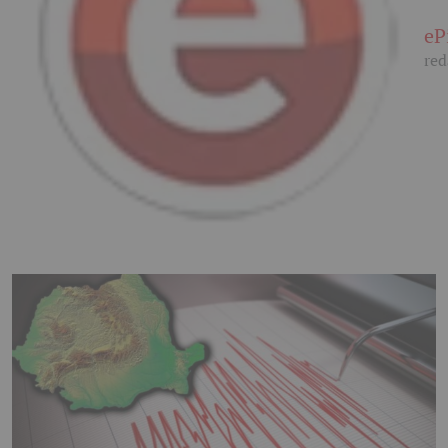
eP
red