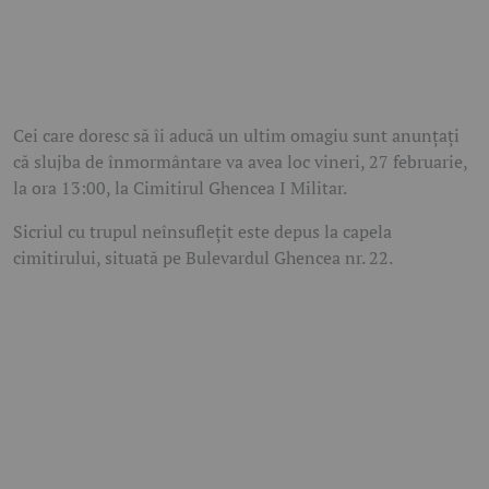
Cei care doresc să îi aducă un ultim omagiu sunt anunțați
că slujba de înmormântare va avea loc vineri, 27 februarie,
la ora 13:00, la Cimitirul Ghencea I Militar.
Sicriul cu trupul neînsuflețit este depus la capela
cimitirului, situată pe Bulevardul Ghencea nr. 22.