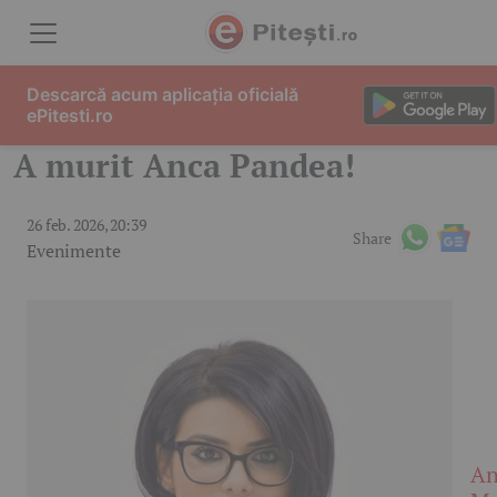
Skip to content
Descarcă acum aplicația oficială
ePitesti.ro
A murit Anca Pandea!
26 feb. 2026, 20:39
Share
Evenimente
An