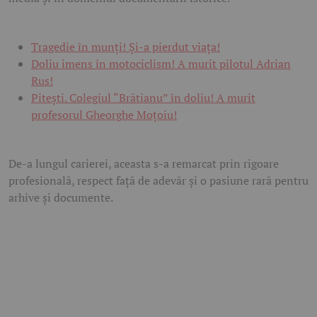
Tragedie în munți! Și-a pierdut viața!
Doliu imens în motociclism! A murit pilotul Adrian
Rus!
Pitești. Colegiul “Brătianu” în doliu! A murit
profesorul Gheorghe Moțoiu!
De-a lungul carierei, aceasta s-a remarcat prin rigoare
profesională, respect față de adevăr și o pasiune rară pentru
arhive și documente.