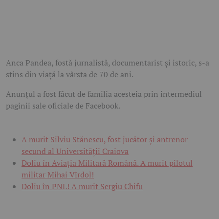
Anca Pandea, fostă jurnalistă, documentarist și istoric, s-a
stins din viață la vârsta de 70 de ani.
Anunțul a fost făcut de familia acesteia prin intermediul
paginii sale oficiale de Facebook.
A murit Silviu Stănescu, fost jucător și antrenor
secund al Universității Craiova
Doliu în Aviația Militară Română. A murit pilotul
militar Mihai Vîrdol!
Doliu în PNL! A murit Sergiu Chifu