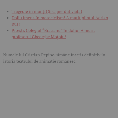
Tragedie în munți! Și-a pierdut viața!
Doliu imens în motociclism! A murit pilotul Adrian
Rus!
Pitești. Colegiul “Brătianu” în doliu! A murit
profesorul Gheorghe Moțoiu!
Numele lui Cristian Pepino rămâne înscris definitiv în
istoria teatrului de animație românesc.