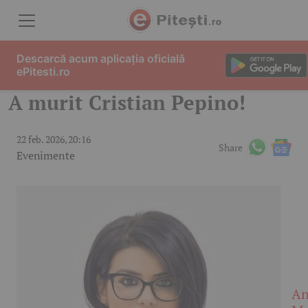
Skip to content
Descarcă acum aplicația oficială
ePitesti.ro
A murit Cristian Pepino!
22 feb. 2026, 20:16
Share
Evenimente
An