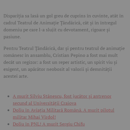
Dispariția sa lasă un gol greu de cuprins în cuvinte, atât în
cadrul Teatrul de Animație Țăndărică, cât și în întregul
domeniu pe care l-a slujit cu devotament, rigoare și
pasiune.
Pentru Teatrul Țăndărică, dar și pentru teatrul de animație
românesc în ansamblu, Cristian Pepino a fost mai mult
decât un regizor: a fost un reper artistic, un spirit viu și
exigent, un apărător neobosit al valorii și demnității
acestei arte.
A murit Silviu Stănescu, fost jucător și antrenor
secund al Universității Craiova
Doliu în Aviația Militară Română. A murit pilotul
militar Mihai Vîrdol!
Doliu în PNL! A murit Sergiu Chifu