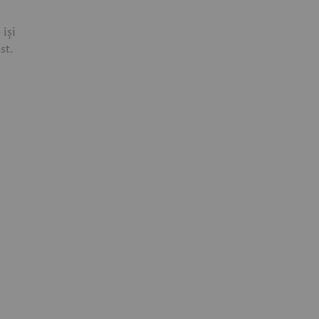
 își
st.