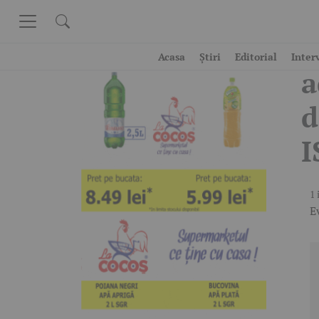
Skip to content
A
Acasa
Știri
Editorial
Inter
a
d
I
1 
E