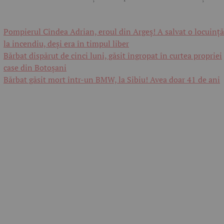
Pompierul Cîndea Adrian, eroul din Argeș! A salvat o locuință
la incendiu, deși era în timpul liber
Bărbat dispărut de cinci luni, găsit îngropat în curtea propriei
case din Botoșani
Bărbat găsit mort într-un BMW, la Sibiu! Avea doar 41 de ani