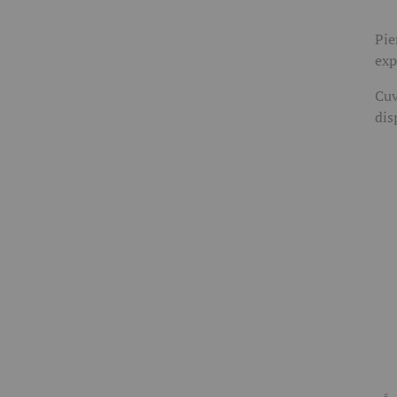
Pie
exp
Cuv
dis