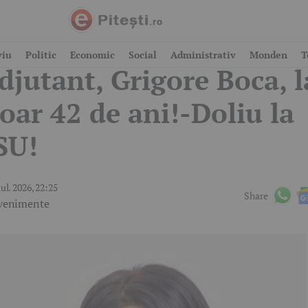
 murit plutonierul
viu
Politic
Economic
Social
Administrativ
Monden
T
djutant, Grigore Boca, l
oar 42 de ani!-Doliu la
SU!
iul. 2026, 22:25
Share
venimente