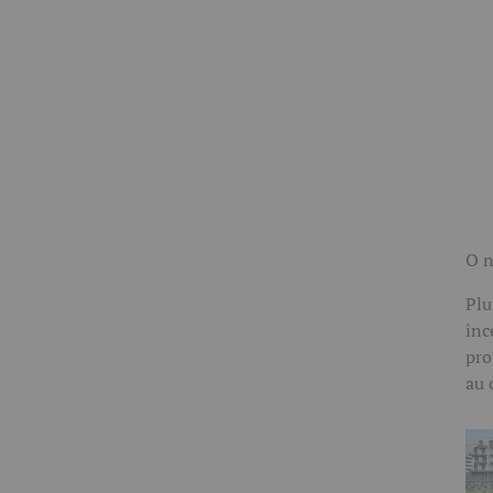
O n
Plu
înc
pro
au 