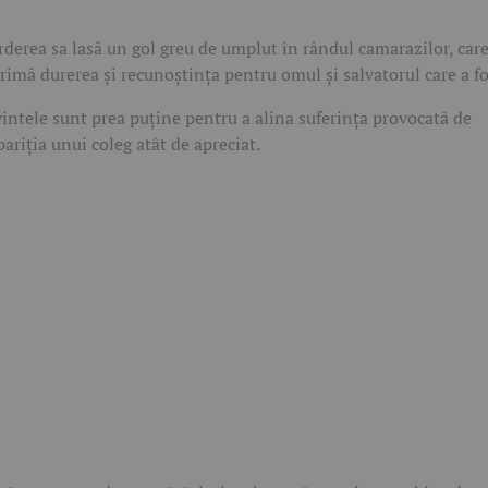
rderea sa lasă un gol greu de umplut în rândul camarazilor, care
rimă durerea și recunoștința pentru omul și salvatorul care a fo
intele sunt prea puține pentru a alina suferința provocată de
pariția unui coleg atât de apreciat.