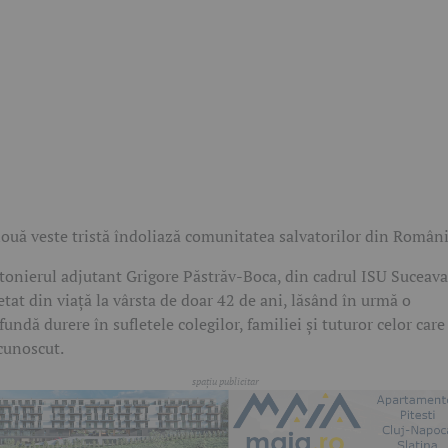
ouă veste tristă îndoliază comunitatea salvatorilor din Români
tonierul adjutant Grigore Păstrăv-Boca, din cadrul ISU Suceava
etat din viață la vârsta de doar 42 de ani, lăsând în urmă o
fundă durere în sufletele colegilor, familiei și tuturor celor care 
cunoscut.