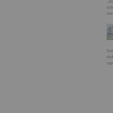
„
În
sal
ace
Fam
ded
cap