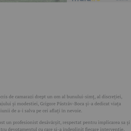
cris de camarazi drept un om al bunului-simț, al discreției,
ajului și modestiei, Grigore Păstrăv-Boca și-a dedicat viața
iunii de a-i salva pe cei aflați în nevoie.
ost un profesionist desăvârșit, respectat pentru implicarea sa și
tru devotamentul cu care și-a îndeplinit fiecare intervenție.