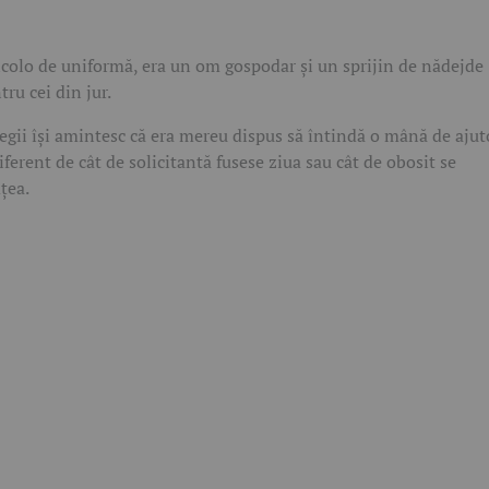
colo de uniformă, era un om gospodar și un sprijin de nădejde
tru cei din jur.
egii își amintesc că era mereu dispus să întindă o mână de ajut
iferent de cât de solicitantă fusese ziua sau cât de obosit se
țea.