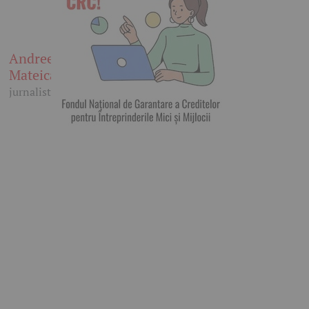
Andreea
Mateica
jurnalist