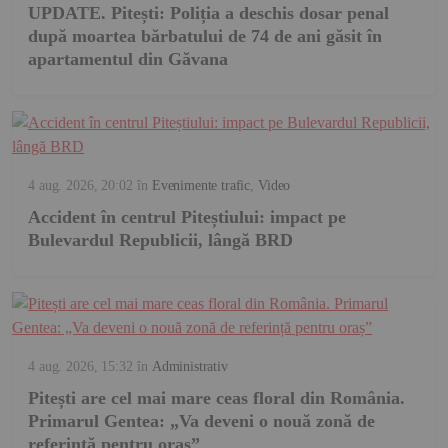
UPDATE. Pitești: Poliția a deschis dosar penal
după moartea bărbatului de 74 de ani găsit în
apartamentul din Găvana
4 aug. 2026, 20:02
în
Evenimente trafic
,
Video
Accident în centrul Piteștiului: impact pe
Bulevardul Republicii, lângă BRD
4 aug. 2026, 15:32
în
Administrativ
Pitești are cel mai mare ceas floral din România.
Primarul Gentea: „Va deveni o nouă zonă de
referință pentru oraș”