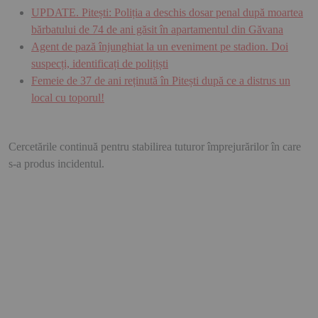
UPDATE. Pitești: Poliția a deschis dosar penal după moartea
bărbatului de 74 de ani găsit în apartamentul din Găvana
Agent de pază înjunghiat la un eveniment pe stadion. Doi
suspecți, identificați de polițiști
Femeie de 37 de ani reținută în Pitești după ce a distrus un
local cu toporul!
Cercetările continuă pentru stabilirea tuturor împrejurărilor în care
s-a produs incidentul.