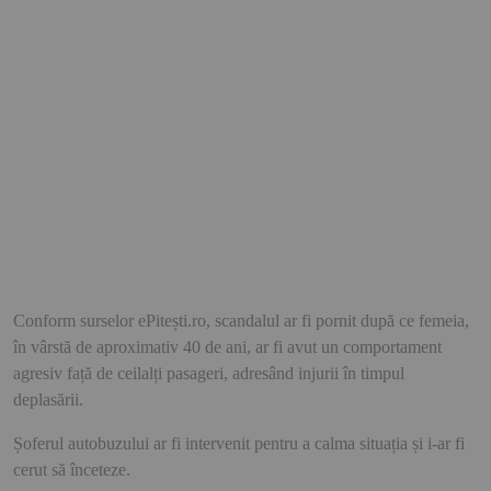
Conform surselor ePitești.ro, scandalul ar fi pornit după ce femeia,
în vârstă de aproximativ 40 de ani, ar fi avut un comportament
agresiv față de ceilalți pasageri, adresând injurii în timpul
deplasării.
Șoferul autobuzului ar fi intervenit pentru a calma situația și i-ar fi
cerut să înceteze.