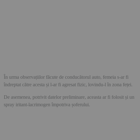
În urma observațiilor făcute de conducătorul auto, femeia s-ar fi
îndreptat către acesta și l-ar fi agresat fizic, lovindu-l în zona feței.
De asemenea, potrivit datelor preliminare, aceasta ar fi folosit și un
spray iritant-lacrimogen împotriva șoferului.