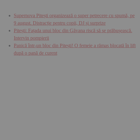
Supernova Pitești organizează o super petrecere cu spumă, pe
9 august. Distracție pentru copii, DJ și surprize
Pitești: Fațada unui bloc din Găvana riscă să se prăbușească.
Intervin pompierii
Panică într-un bloc din Pitești! O femeie a rămas blocată în lift
după o pană de curent