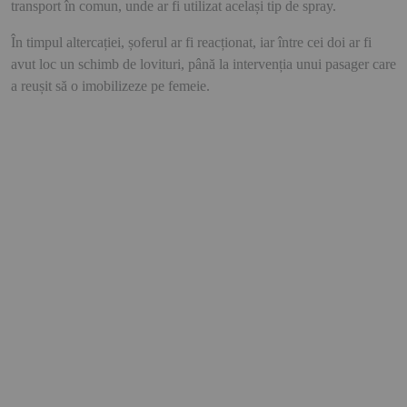
transport în comun, unde ar fi utilizat același tip de spray.
În timpul altercației, șoferul ar fi reacționat, iar între cei doi ar fi
avut loc un schimb de lovituri, până la intervenția unui pasager care
a reușit să o imobilizeze pe femeie.