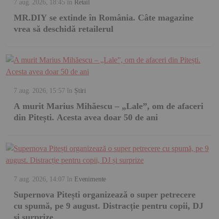
7 aug. 2026, 18:45
în
Retail
MR.DIY se extinde în România. Câte magazine
vrea să deschidă retailerul
7 aug. 2026, 15:57
în
Știri
A murit Marius Mihăescu – „Lale”, om de afaceri
din Pitești. Acesta avea doar 50 de ani
7 aug. 2026, 14:07
în
Evenimente
Supernova Pitești organizează o super petrecere
cu spumă, pe 9 august. Distracție pentru copii, DJ
și surprize