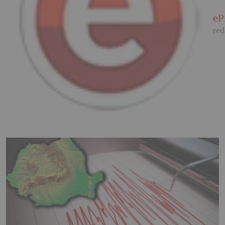
eP
red