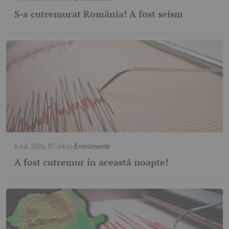
S-a cutremurat România! A fost seism
6 iul. 2026, 07:54
în
Evenimente
A fost cutremur în această noapte!