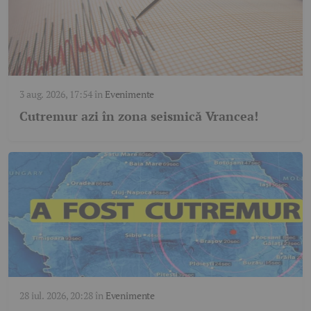
3 aug. 2026, 17:54
în
Evenimente
Cutremur azi în zona seismică Vrancea!
28 iul. 2026, 20:28
în
Evenimente