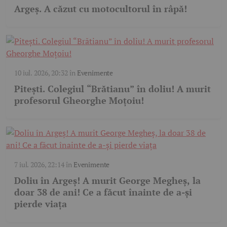
Argeș. A căzut cu motocultorul în râpă!
10 iul. 2026, 20:32
în
Evenimente
Pitești. Colegiul “Brătianu” în doliu! A murit
profesorul Gheorghe Moțoiu!
7 iul. 2026, 22:14
în
Evenimente
Doliu în Argeş! A murit George Megheș, la
doar 38 de ani! Ce a făcut înainte de a-și
pierde viața