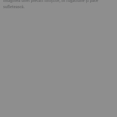
imaginea unei plecări liniștite, în rugăciune și pace
sufletească.