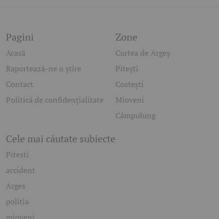
Pagini
Zone
Acasă
Curtea de Argeș
Raportează-ne o știre
Pitești
Contact
Costești
Politică de confidențialitate
Mioveni
Câmpulung
Cele mai căutate subiecte
Pitesti
accident
Arges
politia
mioveni