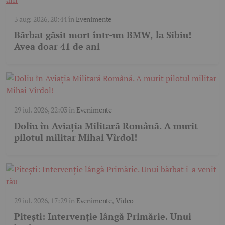
3 aug. 2026, 20:44
în
Evenimente
Bărbat găsit mort într-un BMW, la Sibiu!
Avea doar 41 de ani
29 iul. 2026, 22:03
în
Evenimente
Doliu în Aviația Militară Română. A murit
pilotul militar Mihai Vîrdol!
29 iul. 2026, 17:29
în
Evenimente
,
Video
Pitești: Intervenție lângă Primărie. Unui