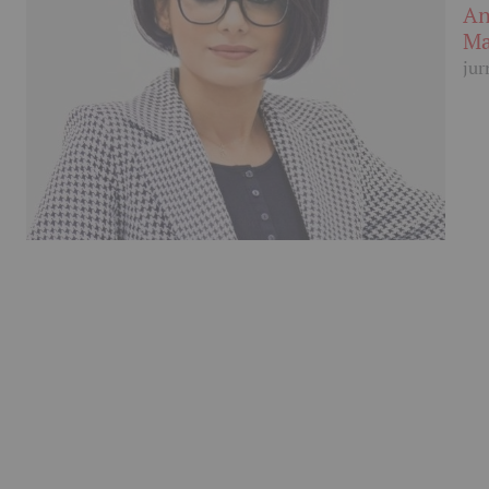
An
Ma
jur