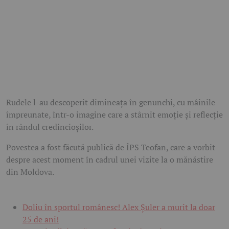
Rudele l-au descoperit dimineața în genunchi, cu mâinile
împreunate, într-o imagine care a stârnit emoție și reflecție
în rândul credincioșilor.
Povestea a fost făcută publică de ÎPS Teofan, care a vorbit
despre acest moment în cadrul unei vizite la o mănăstire
din Moldova.
Doliu în sportul românesc! Alex Șuler a murit la doar
25 de ani!