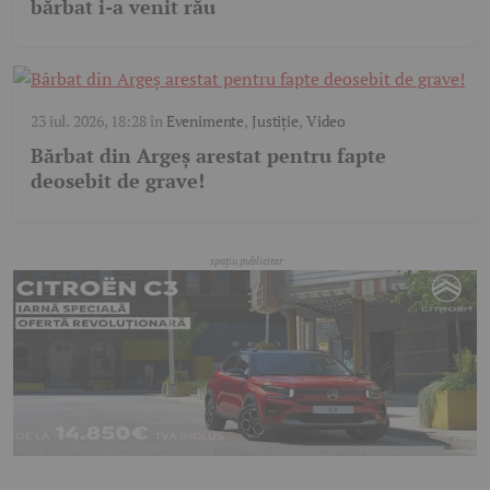
bărbat i-a venit rău
23 iul. 2026, 18:28
în
Evenimente
,
Justiție
,
Video
Bărbat din Argeș arestat pentru fapte
deosebit de grave!