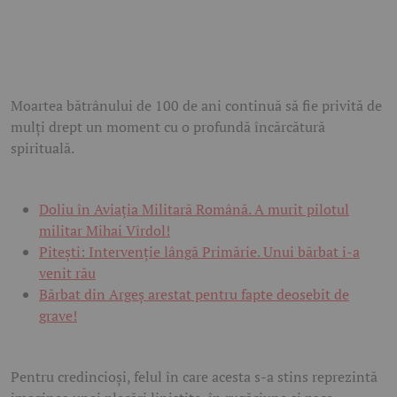
Moartea bătrânului de 100 de ani continuă să fie privită de
mulți drept un moment cu o profundă încărcătură
spirituală.
Doliu în Aviația Militară Română. A murit pilotul
militar Mihai Vîrdol!
Pitești: Intervenție lângă Primărie. Unui bărbat i-a
venit rău
Bărbat din Argeș arestat pentru fapte deosebit de
grave!
Pentru credincioși, felul în care acesta s-a stins reprezintă