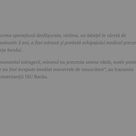
 urma operațiunii desfășurate, victima, un băiețel în vârstă de
oximativ 3 ani, a fost extrasă și predată echipajului medical preze
ața locului.
momentul extragerii, minorul nu prezenta semne vitale, motiv pent
e au fost începute imediat manevrele de resuscitare”
, au transmis
rezentanții ISU Bacău.