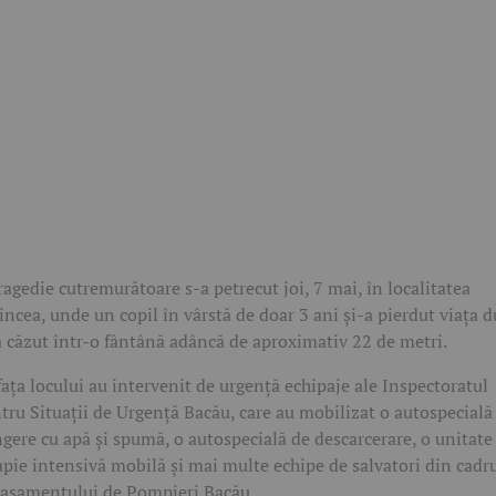
ragedie cutremurătoare s-a petrecut joi, 7 mai, în localitatea
incea, unde un copil în vârstă de doar 3 ani și-a pierdut viața 
a căzut într-o fântână adâncă de aproximativ 22 de metri.
fața locului au intervenit de urgență echipaje ale Inspectoratul
tru Situații de Urgență Bacău, care au mobilizat o autospecială
ngere cu apă și spumă, o autospecială de descarcerare, o unitate
apie intensivă mobilă și mai multe echipe de salvatori din cadr
așamentului de Pompieri Bacău.