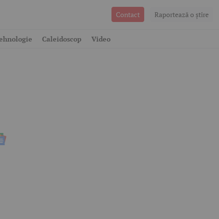
Contact
Raportează o ştire
ehnologie
Caleidoscop
Video