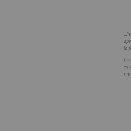
„
În
apr
la f
La 
car
rep