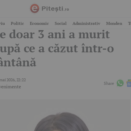
utremurător! Un copil
viu
Politic
Economic
Social
Administrativ
Monden
T
e doar 3 ani a murit
upă ce a căzut într-o
ântână
mai 2026, 22:22
Share
venimente