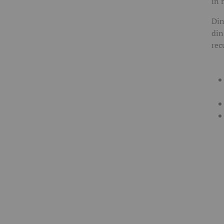
în 
Din
din
rec