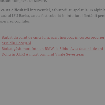
misiuni complexe de salvare.
 cauza dificultății intervenției, salvatorii au apelat la un alpini
 cadrul ISU Bacău, care a fost coborât în interiorul fântânii pen
uperarea copilului.
Bărbat dispărut de cinci luni, găsit îngropat în curtea propriei
case din Botoșani
Bărbat găsit mort într-un BMW, la Sibiu! Avea doar 41 de ani
Doliu în AUR! A murit primarul Vasile Sevestrean!