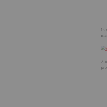
În 
mai
Aut
pro