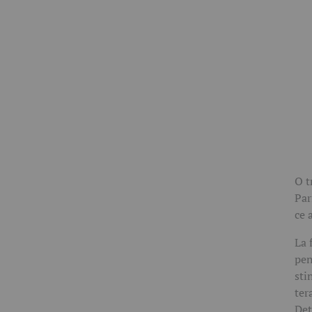
O t
Par
ce 
La 
pen
sti
ter
Det