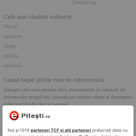
Câmpulung
Cele mai căutate subiecte
Pitesti
accident
Arges
politia
mioveni
Caută rapid știrile care te interesează
Găsește cele mai recente știri, evenimente și subiecte de
interes din orașul tău. Introdu un cuvânt-cheie și descoperă
informațiile de care ai nevoie!
Caută