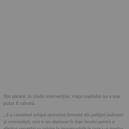
Din păcate, în ciuda intervenției, viața copilului nu a mai
putut fi salvată.
„S-a constituit echipă operativă formată din poliţişti judiciari
şi criminalişti, care s-au deplasat la faţa locului pentru a
efectua cercetări cu privire la împrejurările în care s-a produs