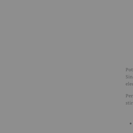
Pot
Sin
ele
Pen
sti