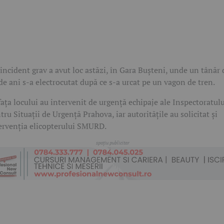
incident grav a avut loc astăzi, în Gara Bușteni, unde un tânăr 
de ani s-a electrocutat după ce s-a urcat pe un vagon de tren.
fața locului au intervenit de urgență echipaje ale Inspectoratul
tru Situații de Urgență Prahova, iar autoritățile au solicitat și
ervenția elicopterului SMURD.