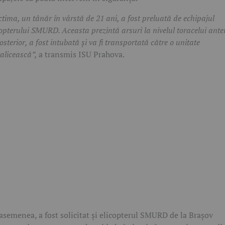
ctima, un tânăr în vârstă de 21 ani, a fost preluată de echipajul
copterului SMURD. Aceasta prezintă arsuri la nivelul toracelui ante
posterior, a fost intubată şi va fi transportată către o unitate
talicească”,
a transmis ISU Prahova.
asemenea, a fost solicitat și elicopterul SMURD de la Brașov