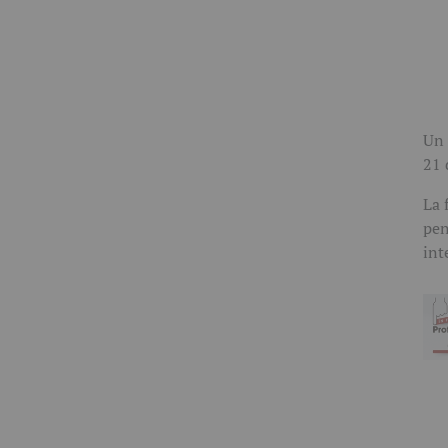
Un 
21 
La 
pen
int