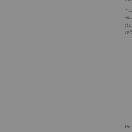
”Vi
eli
şi 
spi
De 