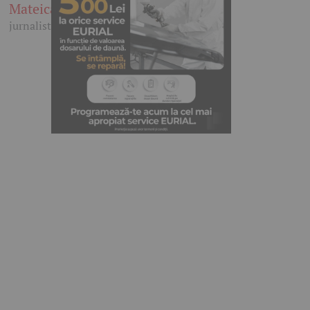
Mateica
jurnalist