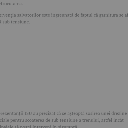
ctrocutarea.
ervenția salvatorilor este îngreunată de faptul că garnitura se a
ă sub tensiune.
rezentanții ISU au precizat că se așteaptă sosirea unei drezine
ciale pentru scoaterea de sub tensiune a trenului, astfel încât
ipajele să poată interveni în siguranță.