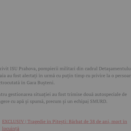
rivit ISU Prahova, pompierii militari din cadrul Detașamentulu
aia au fost alertați în urmă cu puțin timp cu privire la o persoa
ctrocutată în Gara Bușteni.
tru gestionarea situației au fost trimise două autospeciale de
ngere cu apă și spumă, precum și un echipaj SMURD.
EXCLUSIV | Tragedie în Pitești: Bărbat de 38 de ani, mort în
locuință