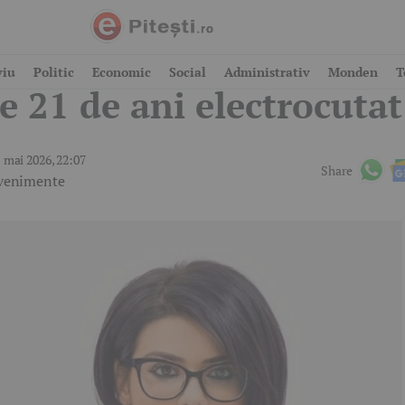
eosebit de grav! Tânăr
viu
Politic
Economic
Social
Administrativ
Monden
T
e 21 de ani electrocutat
 mai 2026, 22:07
Share
venimente