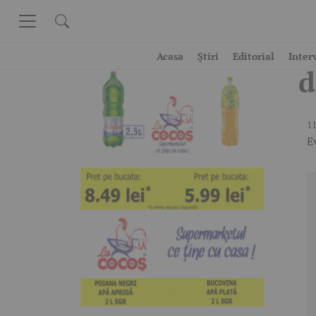
Skip to content
D
Acasa
Știri
Editorial
Inter
d
11
E