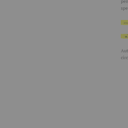
pen
spe
Aut
cir