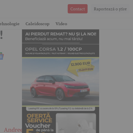
Contact
Raportează o ştire
ehnologie
Caleidoscop
Video
!
Andreea