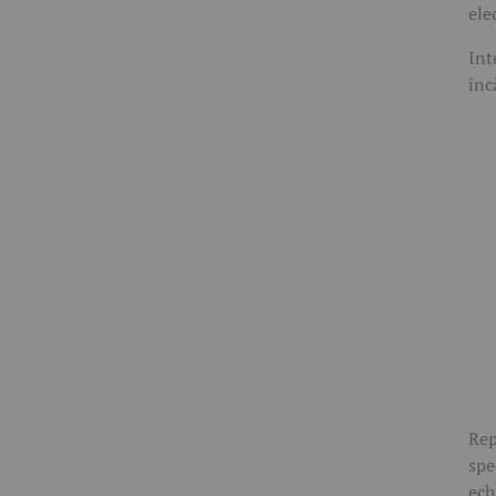
ele
Int
înc
Rep
spe
ech