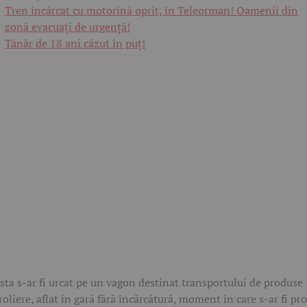
Tren încărcat cu motorină oprit, în Teleorman! Oamenii din
zonă evacuați de urgență!
Tânăr de 18 ani căzut în puț!
sta s-ar fi urcat pe un vagon destinat transportului de produse
roliere, aflat în gară fără încărcătură, moment în care s-ar fi pr