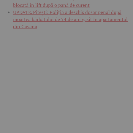
blocată în lift după o pană de curent
UPDATE. Pitești: Poliția a deschis dosar penal după
moartea bărbatului de 74 de ani găsit în apartamentul
din Găvana