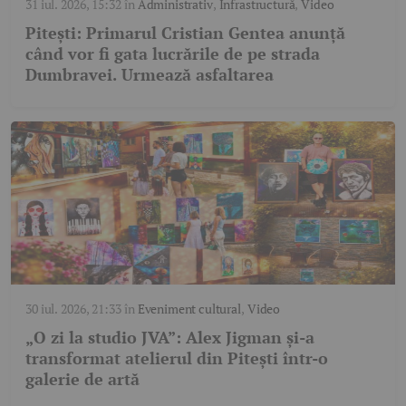
31 iul. 2026, 15:32
în
Administrativ
,
Infrastructură
,
Video
Pitești: Primarul Cristian Gentea anunță
când vor fi gata lucrările de pe strada
Dumbravei. Urmează asfaltarea
30 iul. 2026, 21:33
în
Eveniment cultural
,
Video
„O zi la studio JVA”: Alex Jigman și-a
transformat atelierul din Pitești într-o
galerie de artă