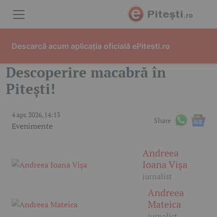
Skip to content
Descarcă acum aplicația oficială ePitesti.ro
Descoperire macabră în
Pitești!
4 apr. 2026, 14:13
Share
Evenimente
Andreea
Ioana Vișa
jurnalist
Andreea
Mateica
jurnalist