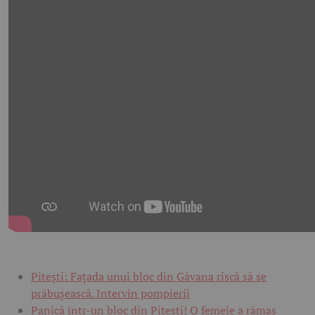
Pitești: Fațada unui bloc din Găvana riscă să se
prăbușească. Intervin pompierii
Panică într-un bloc din Pitești! O femeie a rămas