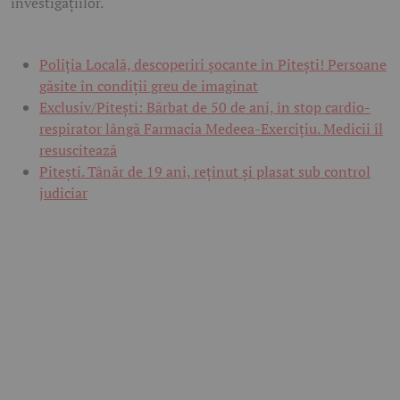
investigațiilor.
Poliția Locală, descoperiri șocante în Pitești! Persoane
găsite în condiții greu de imaginat
Exclusiv/Pitești: Bărbat de 50 de ani, în stop cardio-
respirator lângă Farmacia Medeea-Exercițiu. Medicii îl
resuscitează
Pitești. Tânăr de 19 ani, reținut și plasat sub control
judiciar