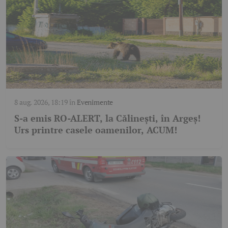
8 aug. 2026, 18:19
în
Evenimente
S-a emis RO-ALERT, la Călinești, în Argeș!
Urs printre casele oamenilor, ACUM!