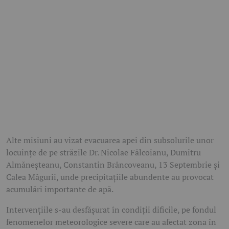
Alte misiuni au vizat evacuarea apei din subsolurile unor
locuințe de pe străzile Dr. Nicolae Fălcoianu, Dumitru
Almăneșteanu, Constantin Brâncoveanu, 13 Septembrie și
Calea Măgurii, unde precipitațiile abundente au provocat
acumulări importante de apă.
Intervențiile s-au desfășurat în condiții dificile, pe fondul
fenomenelor meteorologice severe care au afectat zona în