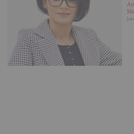
An
Ma
jur