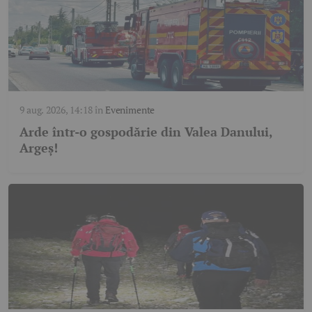
9 aug. 2026, 14:18
în
Evenimente
Arde într-o gospodărie din Valea Danului,
Argeș!