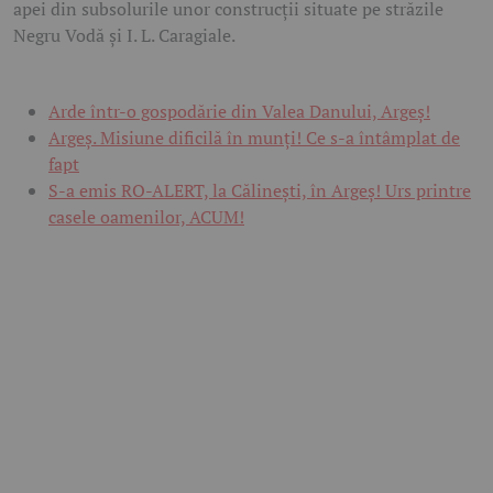
apei din subsolurile unor construcții situate pe străzile
Negru Vodă și I. L. Caragiale.
Arde într-o gospodărie din Valea Danului, Argeș!
Argeș. Misiune dificilă în munți! Ce s-a întâmplat de
fapt
S-a emis RO-ALERT, la Călinești, în Argeș! Urs printre
casele oamenilor, ACUM!