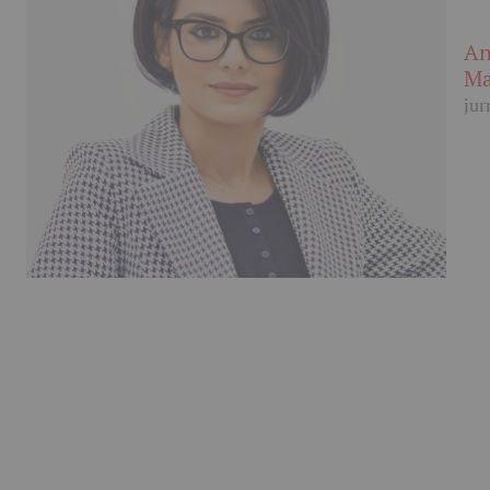
An
Ma
jur