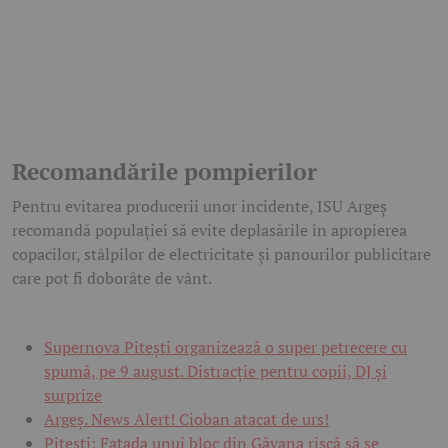
Recomandările pompierilor
Pentru evitarea producerii unor incidente, ISU Argeș
recomandă populației să evite deplasările în apropierea
copacilor, stâlpilor de electricitate și panourilor publicitare
care pot fi doborâte de vânt.
Supernova Pitești organizează o super petrecere cu
spumă, pe 9 august. Distracție pentru copii, DJ și
surprize
Argeş. News Alert! Cioban atacat de urs!
Pitești: Fațada unui bloc din Găvana riscă să se