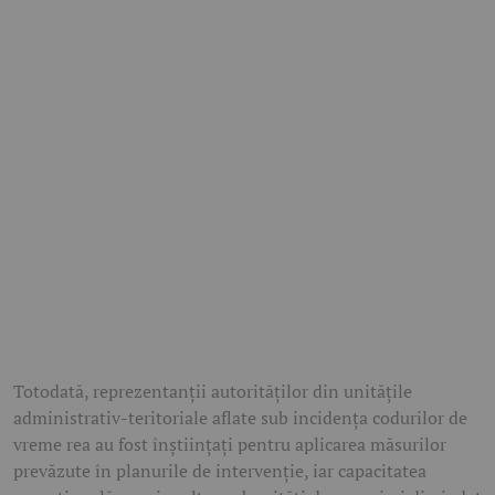
Totodată, reprezentanții autorităților din unitățile
administrativ-teritoriale aflate sub incidența codurilor de
vreme rea au fost înștiințați pentru aplicarea măsurilor
prevăzute în planurile de intervenție, iar capacitatea