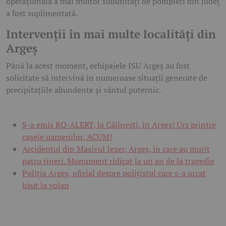
operațională a mai multor subunități de pompieri din județ
a fost suplimentată.
Intervenții în mai multe localități din
Argeș
Până la acest moment, echipajele ISU Argeș au fost
solicitate să intervină în numeroase situații generate de
precipitațiile abundente și vântul puternic.
S-a emis RO-ALERT, la Călinești, în Argeș! Urs printre
casele oamenilor, ACUM!
Accidentul din Masivul Iezer, Argeș, în care au murit
patru tineri. Monument ridicat la un an de la tragedie
Poliția Argeș, oficial despre polițistul care s-a urcat
băut la volan