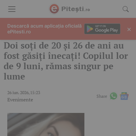
Skip to content
Descarcă acum aplicația oficială
×
ePitesti.ro
Doi soți de 20 și 26 de ani au
fost găsiți înecați! Copilul lor
de 9 luni, rămas singur pe
lume
26 iun. 2026, 15:23
Share
Evenimente