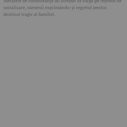
Mesajele de condoleanțe au început să curgă pe rețelele de
socializare, oamenii exprimându-și regretul pentru
destinul tragic al familiei.