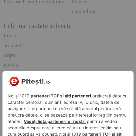
Politică de confidențialitate
Mioveni
Câmpulung
Cele mai căutate subiecte
Pitesti
accident
Arges
politia
mioveni
Caută rapid știrile care te interesează
Găsește cele mai recente știri, evenimente și subiecte de
interes din orașul tău. Introdu un cuvânt-cheie și descoperă
informațiile de care ai nevoie!