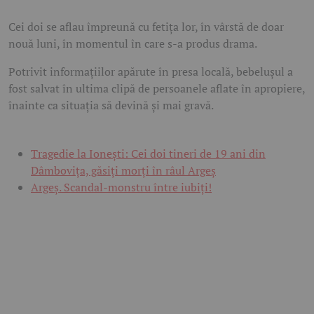
Cei doi se aflau împreună cu fetița lor, în vârstă de doar
nouă luni, în momentul în care s-a produs drama.
Potrivit informațiilor apărute în presa locală, bebelușul a
fost salvat în ultima clipă de persoanele aflate în apropiere,
înainte ca situația să devină și mai gravă.
Tragedie la Ionești: Cei doi tineri de 19 ani din
Dâmbovița, găsiți morți în râul Argeș
Argeș. Scandal-monstru între iubiți!