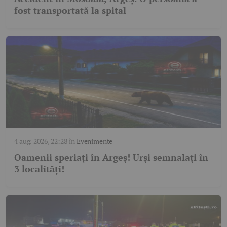
fost transportată la spital
4 aug. 2026, 22:28
în
Evenimente
Oamenii speriați în Argeș! Urși semnalați în
3 localități!