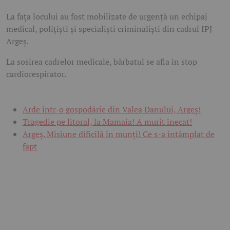
La fața locului au fost mobilizate de urgență un echipaj
medical, polițiști și specialiști criminaliști din cadrul IPJ
Argeș.
La sosirea cadrelor medicale, bărbatul se afla în stop
cardiorespirator.
Arde într-o gospodărie din Valea Danului, Argeș!
Tragedie pe litoral, la Mamaia! A murit înecat!
Argeș. Misiune dificilă în munți! Ce s-a întâmplat de
fapt