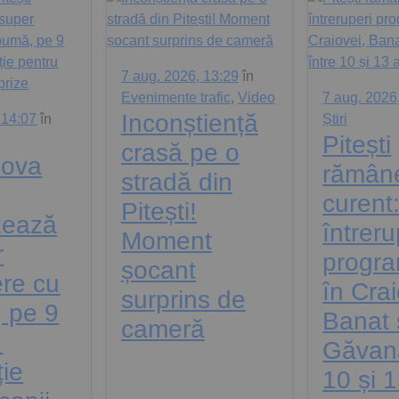
7 aug. 2026, 13:29
în
Evenimente trafic
,
Video
7 aug. 2026
Inconștiență
 14:07
în
Știri
Pitești
crasă pe o
nova
rămâne
stradă din
curent
Pitești!
zează
întreru
Moment
r
progr
șocant
ere cu
în Crai
surprins de
 pe 9
Banat 
cameră
.
Găvana
ție
10 și 