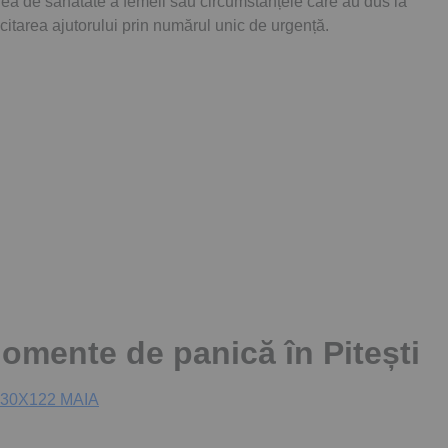
rea de sănătate a femeii sau circumstanțele care au dus la
icitarea ajutorului prin numărul unic de urgență.
omente de panică în Pitești