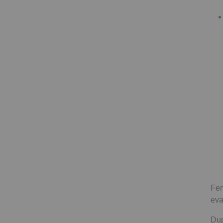
Fem
eva
Dup