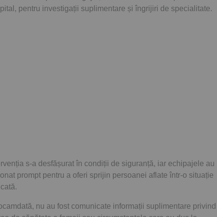
spital, pentru investigații suplimentare și îngrijiri de specialitate.
ervenția s-a desfășurat în condiții de siguranță, iar echipajele au
ionat prompt pentru a oferi sprijin persoanei aflate într-o situație
icată.
camdată, nu au fost comunicate informații suplimentare privind