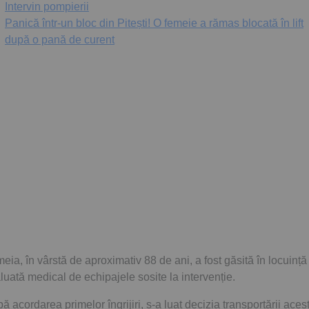
Intervin pompierii
Panică într-un bloc din Pitești! O femeie a rămas blocată în lift
după o pană de curent
eia, în vârstă de aproximativ 88 de ani, a fost găsită în locuință 
luată medical de echipajele sosite la intervenție.
ă acordarea primelor îngrijiri, s-a luat decizia transportării aces