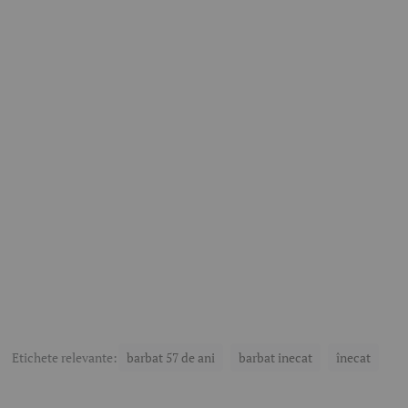
Etichete relevante:
barbat 57 de ani
barbat inecat
înecat