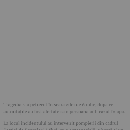
Tragedia s-a petrecut în seara zilei de 6 iulie, după ce
autoritățile au fost alertate că o persoană ar fi căzut în apă.
La locul incidentului au intervenit pompierii din cadrul
Secției de Pompieri Adjud, cu o autospecială, o barcă și un