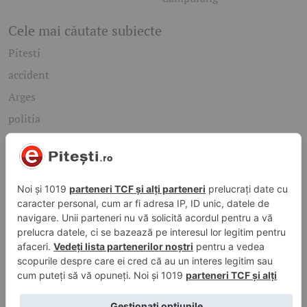
Cele mai căutate subiecte
Pitesti
accident
Arges
politia
mioveni
Caută rapid știrile care te interesează
Găsește cele mai recente știri, evenimente și subiecte de
interes din orașul tău. Introdu un cuvânt-cheie și descoperă
informațiile de care ai nevoie!
Caută