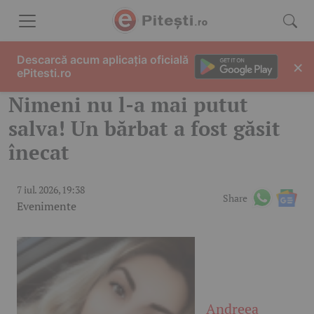
Skip to content
Descarcă acum aplicația oficială
×
ePitesti.ro
Nimeni nu l-a mai putut
salva! Un bărbat a fost găsit
înecat
7 iul. 2026, 19:38
Share
Evenimente
Andreea