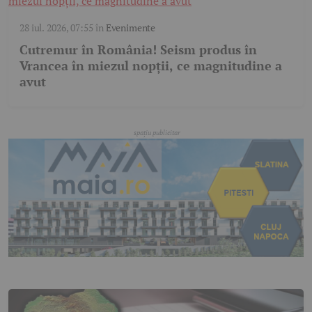
28 iul. 2026, 07:55
în
Evenimente
Cutremur în România! Seism produs în
Vrancea în miezul nopții, ce magnitudine a
avut