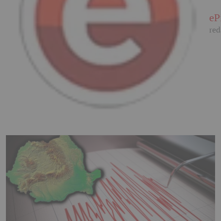
eP
red