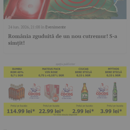
24 iun. 2026, 21:08
în
Evenimente
România zguduită de un nou cutremur! S-a
simțit!