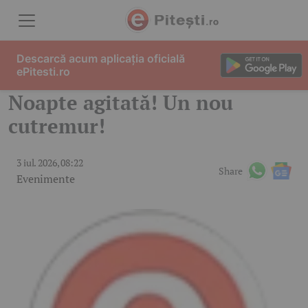
Skip to content
Descarcă acum aplicația oficială
ePitesti.ro
Noapte agitată! Un nou
cutremur!
3 iul. 2026, 08:22
Share
Evenimente