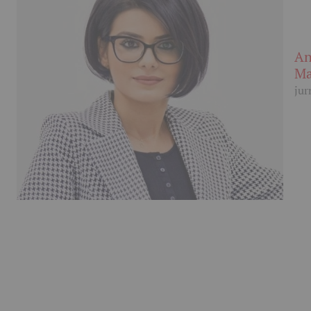
An
Ma
jur