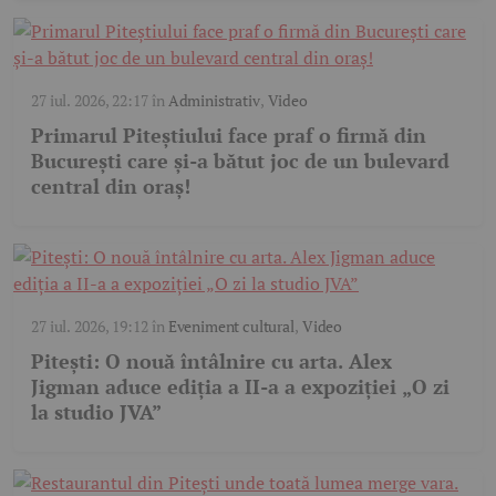
27 iul. 2026, 22:17
în
Administrativ
,
Video
Primarul Piteștiului face praf o firmă din
București care și-a bătut joc de un bulevard
central din oraș!
27 iul. 2026, 19:12
în
Eveniment cultural
,
Video
Pitești: O nouă întâlnire cu arta. Alex
Jigman aduce ediția a II-a a expoziției „O zi
la studio JVA”