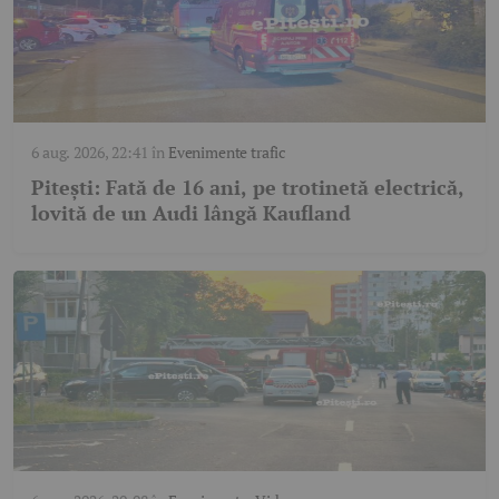
6 aug. 2026, 22:41
în
Evenimente trafic
Pitești: Fată de 16 ani, pe trotinetă electrică,
lovită de un Audi lângă Kaufland