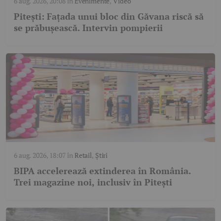
6 aug. 2026, 20:08
în
Evenimente
,
Video
Pitești: Fațada unui bloc din Găvana riscă să
se prăbușească. Intervin pompierii
6 aug. 2026, 18:07
în
Retail
,
Știri
BIPA accelerează extinderea în România.
Trei magazine noi, inclusiv în Pitești