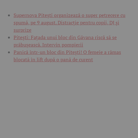
Supernova Pitești organizează o super petrecere cu
spumă, pe 9 august. Distracție pentru copii, DJ și
surprize
Pitești: Fațada unui bloc din Găvana riscă să se
prăbușească. Intervin pompierii
Panică într-un bloc din Pitești! O femeie a rămas
blocată în lift după o pană de curent