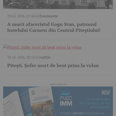
29 iul. 2026, 22:44
în
Evenimente
A murit afaceristul Gogu Stan, patronul
hotelului Carmen din Centrul Piteștiului!
28 iul. 2026, 20:12
în
Justiție
Pitești. Șofer mort de beat prins la volan