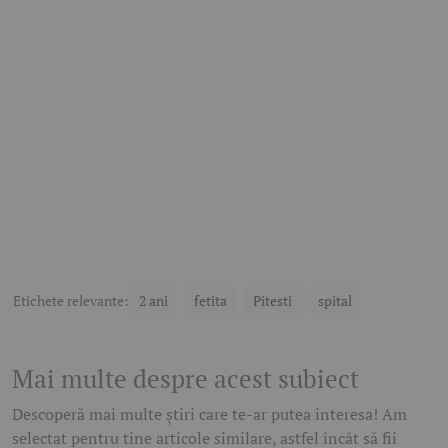
Etichete relevante:
2 ani
fetita
Pitesti
spital
Mai multe despre acest subiect
Descoperă mai multe știri care te-ar putea interesa! Am
selectat pentru tine articole similare, astfel încât să fii