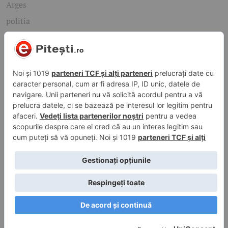
Arges
politia
mioveni
Caută rapid știrile care te interesează
Găsește cele mai recente știri, evenimente și subiecte de
interes din orașul tău. Introdu un cuvânt-cheie și descoperă
informațiile de care ai nevoie!
Caută
© 2026 ePitesti.ro | Toate drepturile rezervate. | Site
administrat de
WebFixer.ro