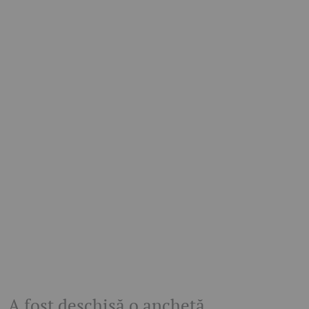
A fost deschisă o anchetă