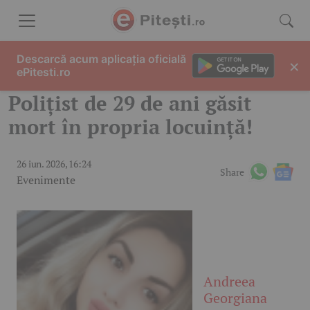
Skip to content
Descarcă acum aplicația oficială
×
ePitesti.ro
Polițist de 29 de ani găsit
mort în propria locuință!
26 iun. 2026, 16:24
Share
Evenimente
Andreea
Georgiana