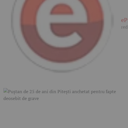
eP
red