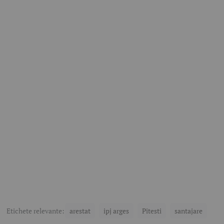
Etichete relevante:
arestat
ipj arges
Pitesti
santajare