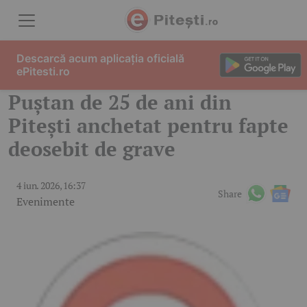
Skip to content
Descarcă acum aplicația oficială
ePitesti.ro
Puștan de 25 de ani din
Pitești anchetat pentru fapte
deosebit de grave
4 iun. 2026, 16:37
Share
Evenimente