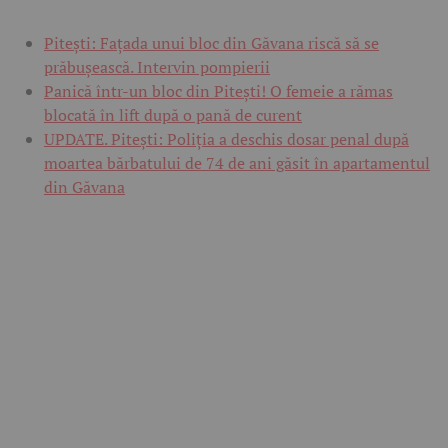
Pitești: Fațada unui bloc din Găvana riscă să se
prăbușească. Intervin pompierii
Panică într-un bloc din Pitești! O femeie a rămas
blocată în lift după o pană de curent
UPDATE. Pitești: Poliția a deschis dosar penal după
moartea bărbatului de 74 de ani găsit în apartamentul
din Găvana