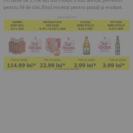
Un tânăr de 25 de ani din Pitești a fost arestat preventiv
pentru 30 de zile, fiind cercetat pentru șantaj și evadare.