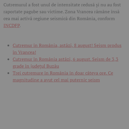
Cutremurul a fost unul de intensitate redusă și nu au fost
raportate pagube sau victime. Zona Vrancea rămâne însă
cea mai activă regiune seismică din România, conform
INCDFP
.
Cutremur în România, astăzi, 8 august! Seism produs
în Vrancea!
Cutremur în România astăzi, 6 august. Seism de 3,3
grade în județul Buzău
Trei cutremure în România în doar câteva ore. Ce
magnitudine a avut cel mai puternic seism