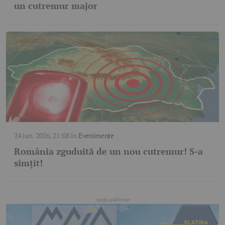
un cutremur major
24 iun. 2026, 21:08
în
Evenimente
România zguduită de un nou cutremur! S-a
simțit!