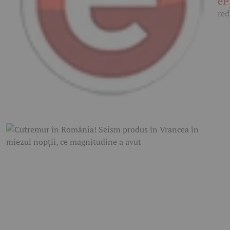
eP
red