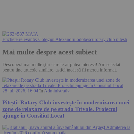
Etichete relevante:
Colegiul Alexandru odobescu
rotary club pitesti
Mai multe despre acest subiect
Descoperă mai multe știri care te-ar putea interesa! Am selectat
pentru tine articole similare, astfel încât să fii mereu informat.
28 iul. 2026, 16:04
în
Administrativ
Pitești: Rotary Club investește în modernizarea unei
zone de relaxare de pe strada Trivale. Proiectul
ajunge în Consiliul Local