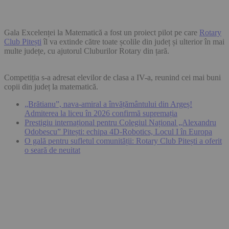
Gala Excelenței la Matematică a fost un proiect pilot pe care
Rotary
Club Pitești
îl va extinde către toate școlile din județ și ulterior în mai
multe județe, cu ajutorul Cluburilor Rotary din țară.
Competiția s-a adresat elevilor de clasa a IV-a, reunind cei mai buni
copii din județ la matematică.
„Brătianu”, nava-amiral a învățământului din Argeș!
Admiterea la liceu în 2026 confirmă supremația
Prestigiu internațional pentru Colegiul Național „Alexandru
Odobescu” Pitești: echipa 4D-Robotics, Locul I în Europa
O gală pentru sufletul comunității: Rotary Club Pitești a oferit
o seară de neuitat