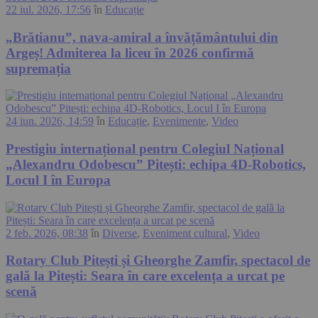
22 iul. 2026, 17:56
în
Educație
„Brătianu”, nava-amiral a învățământului din
Argeș! Admiterea la liceu în 2026 confirmă
supremația
24 iun. 2026, 14:59
în
Educație
,
Evenimente
,
Video
Prestigiu internațional pentru Colegiul Național
„Alexandru Odobescu” Pitești: echipa 4D-Robotics,
Locul I în Europa
2 feb. 2026, 08:38
în
Diverse
,
Eveniment cultural
,
Video
Rotary Club Pitești și Gheorghe Zamfir, spectacol de
gală la Pitești: Seara în care excelența a urcat pe
scenă