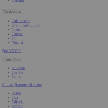
Gaming
Caleidoscop
Caleidoscop
Eveniment cultural
Teatru
Cinema
TV
Muzică
Știri VIDEO
Tema:
Auto
Automat
Deschis
Închis
Contact
Raportează o ştire
Acasa
Știri
Editorial
Interviu