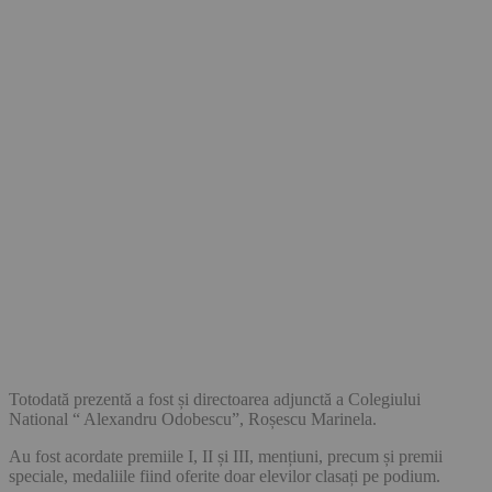
Totodată prezentă a fost și directoarea adjunctă a Colegiului
National “ Alexandru Odobescu”, Roșescu Marinela.
Au fost acordate premiile I, II și III, mențiuni, precum și premii
speciale, medaliile fiind oferite doar elevilor clasați pe podium.