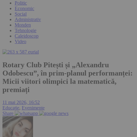
Politic
Economic
Social
Administrativ
Monden
Tehnologie
Caleidoscop
Video
Rotary Club Pitești și „Alexandru
Odobescu”, în prim-planul performanței:
Micii viitori olimpici la matematică,
premiați
11 mai 2026, 16:52
Educație
,
Evenimente
Share