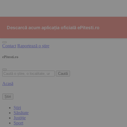
Skip to content
Descarcă acum aplicația oficială ePitesti.ro
Contact
Raportează o ştire
ePitesti.ro
Caută
Acasă
Știri
Știri
Sănătate
Justiție
Sport