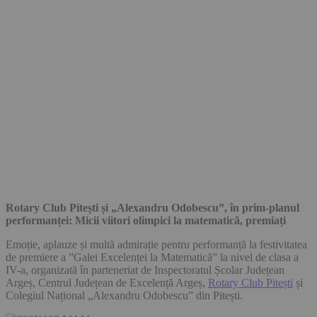
Rotary Club Pitești și „Alexandru Odobescu”, în prim-planul
performanței: Micii viitori olimpici la matematică, premiați
Emoție, aplauze și multă admirație pentru performanță la festivitatea
de premiere a ”Galei Excelenței la Matematică” la nivel de clasa a
IV-a, organizată în parteneriat de Inspectoratul Școlar Județean
Argeș, Centrul Județean de Excelență Argeș,
Rotary Club Pitești
și
Colegiul Național „Alexandru Odobescu” din Pitești.