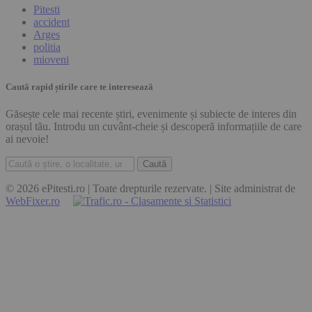
Pitesti
accident
Arges
politia
mioveni
Caută rapid știrile care te interesează
Găsește cele mai recente știri, evenimente și subiecte de interes din
orașul tău. Introdu un cuvânt-cheie și descoperă informațiile de care
ai nevoie!
Caută
© 2026 ePitesti.ro | Toate drepturile rezervate. | Site administrat de
WebFixer.ro