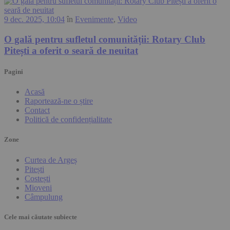
9 dec. 2025, 10:04
în
Evenimente
,
Video
O gală pentru sufletul comunității: Rotary Club
Pitești a oferit o seară de neuitat
Pagini
Acasă
Raportează-ne o știre
Contact
Politică de confidențialitate
Zone
Curtea de Argeș
Pitești
Costești
Mioveni
Câmpulung
Cele mai căutate subiecte